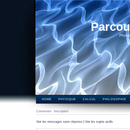
Parcou
Physiq
HOME
PHYSIQUE
CALCUL
PHILOSOPHIE
Connexion
Inscription
Voir les messages sans réponse
|
Voir les sujets actifs