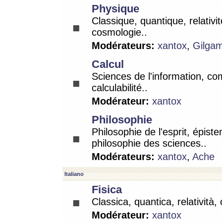
Physique
Classique, quantique, relativit
cosmologie..
Modérateurs:
xantox
,
Gilga
Calcul
Sciences de l'information, co
calculabilité..
Modérateur:
xantox
Philosophie
Philosophie de l'esprit, épist
philosophie des sciences..
Modérateurs:
xantox
,
Ache
Italiano
Fisica
Classica, quantica, relatività,
Modérateur:
xantox