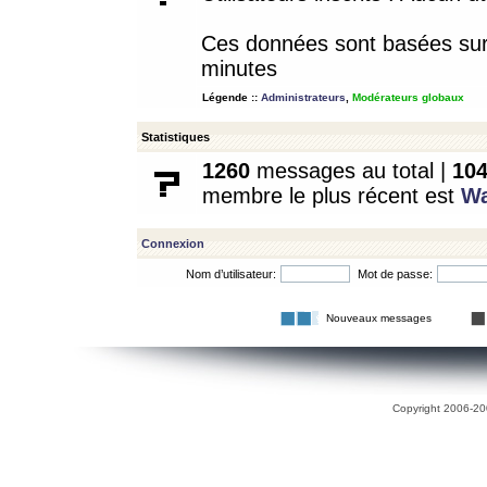
Ces données sont basées sur l
minutes
Légende ::
Administrateurs
,
Modérateurs globaux
Statistiques
1260
messages au total |
10
membre le plus récent est
W
Connexion
Nom d’utilisateur:
Mot de passe:
Nouveaux messages
Copyright 2006-200