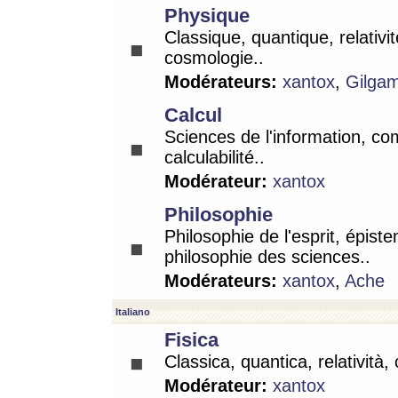
Physique
Classique, quantique, relativit
cosmologie..
Modérateurs:
xantox
,
Gilga
Calcul
Sciences de l'information, co
calculabilité..
Modérateur:
xantox
Philosophie
Philosophie de l'esprit, épist
philosophie des sciences..
Modérateurs:
xantox
,
Ache
Italiano
Fisica
Classica, quantica, relatività,
Modérateur:
xantox