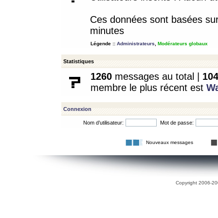
Ces données sont basées sur l
minutes
Légende ::
Administrateurs
,
Modérateurs globaux
Statistiques
1260
messages au total |
10
membre le plus récent est
W
Connexion
Nom d’utilisateur:
Mot de passe:
Nouveaux messages
Copyright 2006-200