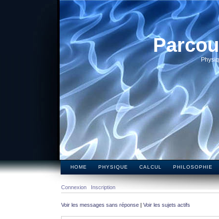
Parcou
Physiq
HOME
PHYSIQUE
CALCUL
PHILOSOPHIE
Connexion
Inscription
Voir les messages sans réponse
|
Voir les sujets actifs