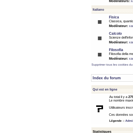
Modérateurs:
x
Italiano
Fisica
Classica, quantic
Modérateur:
xa
Calcolo
Scienze dell'info
Modérateur:
xa
Filosofia
Filosofia della m
Modérateur:
xa
Supprimer tous les cookies du
Index du forum
Qui est en ligne
Au total il y a
27
Le nombre maximu
Utilisateurs inscr
Ces données sont
Légende ::
Admin
Statistiques