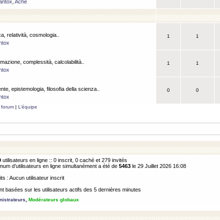
antox
,
Ache
a, relatività, cosmologia..
1
1
ntox
rmazione, complessità, calcolabilità..
1
1
ntox
ente, epistemologia, filosofia della scienza..
0
0
ntox
 forum
|
L’équipe
9
utilisateurs en ligne :: 0 inscrit, 0 caché et 279 invités
m d’utilisateurs en ligne simultanément a été de
5463
le 29 Juillet 2026 16:08
its : Aucun utilisateur inscrit
 basées sur les utilisateurs actifs des 5 dernières minutes
istrateurs
,
Modérateurs globaux