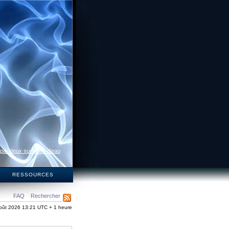
 par deux surfaces d’eau
S
RESSOURCES
FAQ
Rechercher
oût 2026 13:21 UTC + 1 heure