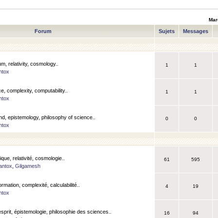
Mar
Forum
Sujets
Messages
m, relativity, cosmology..
1
1
ntox
, complexity, computability..
1
1
ntox
nd, epistemology, philosophy of science..
0
0
ntox
que, relativité, cosmologie..
61
595
antox
,
Gilgamesh
ormation, complexité, calculabilité..
4
19
ntox
esprit, épistemologie, philosophie des sciences..
16
94