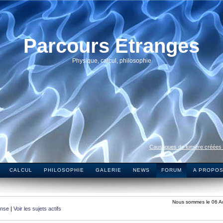
Parcours Etranges
Physique, calcul, philosophie
Caustiques de lumière créées
CALCUL
PHILOSOPHIE
GALERIE
NEWS
FORUM
A PROPO
Nous sommes le 06 A
onse
|
Voir les sujets actifs