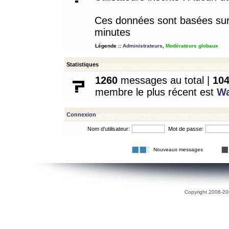
Ces données sont basées sur l
minutes
Légende ::
Administrateurs
,
Modérateurs globaux
Statistiques
1260
messages au total |
10
membre le plus récent est
W
Connexion
Nom d’utilisateur:
Mot de passe:
Nouveaux messages
Copyright 2006-200