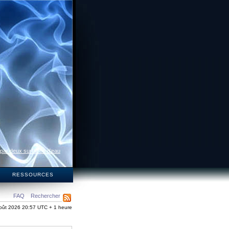
 par deux surfaces d’eau
S
RESSOURCES
FAQ
Rechercher
oût 2026 20:57 UTC + 1 heure