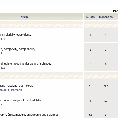
Mar
Forum
Sujets
Messages
m, relativity, cosmology..
1
1
ntox
, complexity, computability..
1
1
ntox
nd, epistemology, philosophy of science..
0
0
ntox
que, relativité, cosmologie..
61
595
antox
,
Gilgamesh
ormation, complexité, calculabilité..
4
19
ntox
esprit, épistemologie, philosophie des sciences..
16
94