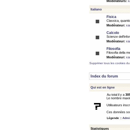
Modérateurs:
x
Italiano
Fisica
Classica, quantic
Modérateur:
xa
Calcolo
Scienze dell'info
Modérateur:
xa
Filosofia
Filosofia della m
Modérateur:
xa
Supprimer tous les cookies du
Index du forum
Qui est en ligne
Au total il y a
30
Le nombre maximu
Utilisateurs inscr
Ces données sont
Légende ::
Admin
Statistiques