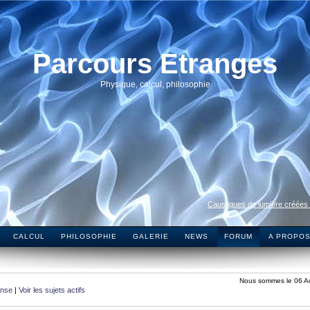
Parcours Etranges
Physique, calcul, philosophie
Caustiques de lumière créées
CALCUL
PHILOSOPHIE
GALERIE
NEWS
FORUM
A PROPO
Nous sommes le 06 A
onse
|
Voir les sujets actifs