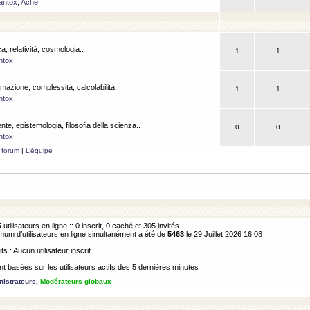
antox
,
Ache
a, relatività, cosmologia..
1
1
ntox
rmazione, complessità, calcolabilità..
1
1
ntox
ente, epistemologia, filosofia della scienza..
0
0
ntox
 forum
|
L’équipe
5
utilisateurs en ligne :: 0 inscrit, 0 caché et 305 invités
m d’utilisateurs en ligne simultanément a été de
5463
le 29 Juillet 2026 16:08
its : Aucun utilisateur inscrit
 basées sur les utilisateurs actifs des 5 dernières minutes
istrateurs
,
Modérateurs globaux