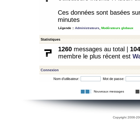
Ces données sont basées sur l
minutes
Légende ::
Administrateurs
,
Modérateurs globaux
Statistiques
1260
messages au total |
10
membre le plus récent est
W
Connexion
Nom d’utilisateur:
Mot de passe:
Nouveaux messages
Copyright 2006-200