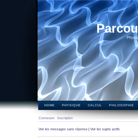
Parcou
Physiq
HOME
PHYSIQUE
CALCUL
PHILOSOPHIE
Connexion
Inscription
Voir les messages sans réponse
|
Voir les sujets actifs