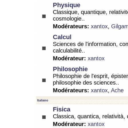
Physique
Classique, quantique, relativit
cosmologie..
Modérateurs:
xantox
,
Gilga
Calcul
Sciences de l'information, co
calculabilité..
Modérateur:
xantox
Philosophie
Philosophie de l'esprit, épist
philosophie des sciences..
Modérateurs:
xantox
,
Ache
Italiano
Fisica
Classica, quantica, relatività,
Modérateur:
xantox