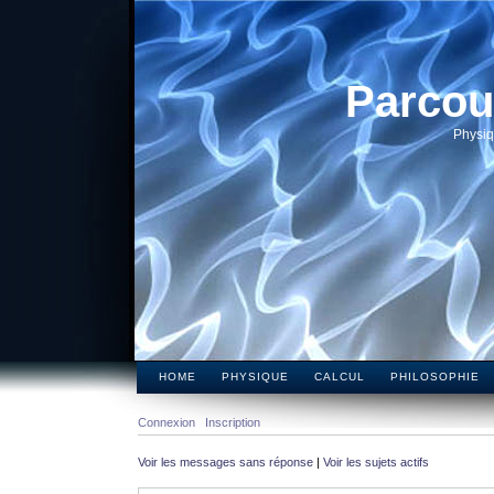
Parcou
Physiq
HOME
PHYSIQUE
CALCUL
PHILOSOPHIE
Connexion
Inscription
Voir les messages sans réponse
|
Voir les sujets actifs