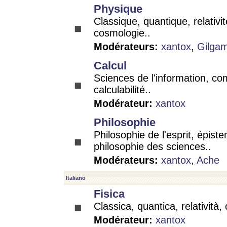
Physique
Classique, quantique, relativit
cosmologie..
Modérateurs:
xantox
,
Gilga
Calcul
Sciences de l'information, co
calculabilité..
Modérateur:
xantox
Philosophie
Philosophie de l'esprit, épist
philosophie des sciences..
Modérateurs:
xantox
,
Ache
Italiano
Fisica
Classica, quantica, relatività,
Modérateur:
xantox