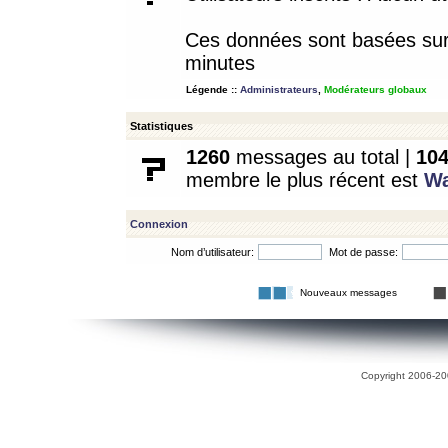
Ces données sont basées sur l
minutes
Légende ::
Administrateurs
,
Modérateurs globaux
Statistiques
1260
messages au total |
10
membre le plus récent est
W
Connexion
Nom d’utilisateur:
Mot de passe:
Nouveaux messages
Copyright 2006-200