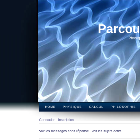
Parcou
Physiq
HOME
PHYSIQUE
CALCUL
PHILOSOPHIE
Connexion
Inscription
Voir les messages sans réponse
|
Voir les sujets actifs