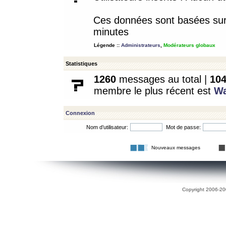
Ces données sont basées sur l
minutes
Légende ::
Administrateurs
,
Modérateurs globaux
Statistiques
1260
messages au total |
10
membre le plus récent est
W
Connexion
Nom d’utilisateur:
Mot de passe:
Nouveaux messages
Copyright 2006-200