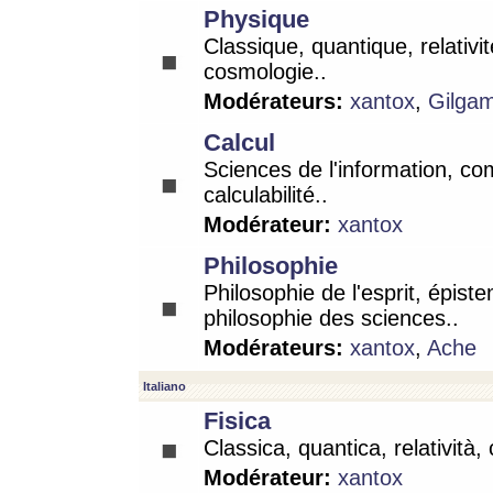
Physique
Classique, quantique, relativit
cosmologie..
Modérateurs:
xantox
,
Gilga
Calcul
Sciences de l'information, co
calculabilité..
Modérateur:
xantox
Philosophie
Philosophie de l'esprit, épist
philosophie des sciences..
Modérateurs:
xantox
,
Ache
Italiano
Fisica
Classica, quantica, relatività,
Modérateur:
xantox