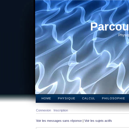
Parcou
Physiq
HOME
PHYSIQUE
CALCUL
PHILOSOPHIE
Connexion
Inscription
Voir les messages sans réponse
|
Voir les sujets actifs