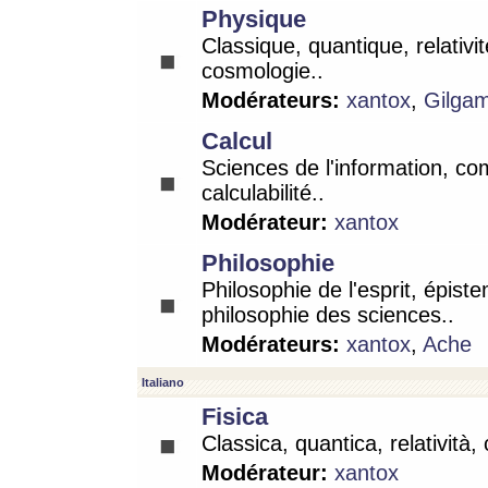
Physique
Classique, quantique, relativit
cosmologie..
Modérateurs:
xantox
,
Gilga
Calcul
Sciences de l'information, co
calculabilité..
Modérateur:
xantox
Philosophie
Philosophie de l'esprit, épist
philosophie des sciences..
Modérateurs:
xantox
,
Ache
Italiano
Fisica
Classica, quantica, relatività,
Modérateur:
xantox