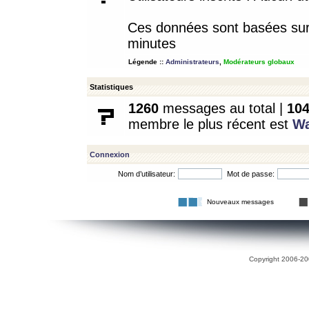
Ces données sont basées sur l
minutes
Légende ::
Administrateurs
,
Modérateurs globaux
Statistiques
1260
messages au total |
10
membre le plus récent est
W
Connexion
Nom d’utilisateur:
Mot de passe:
Nouveaux messages
Copyright 2006-200