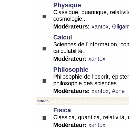
Physique
Classique, quantique, relativit
cosmologie..
Modérateurs:
xantox
,
Gilga
Calcul
Sciences de l'information, co
calculabilité..
Modérateur:
xantox
Philosophie
Philosophie de l'esprit, épist
philosophie des sciences..
Modérateurs:
xantox
,
Ache
Italiano
Fisica
Classica, quantica, relatività,
Modérateur:
xantox