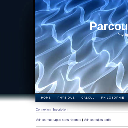
Parcou
Physiq
HOME
PHYSIQUE
CALCUL
PHILOSOPHIE
Connexion
Inscription
Voir les messages sans réponse
|
Voir les sujets actifs