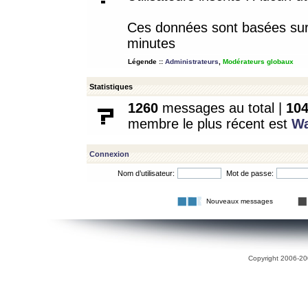
Ces données sont basées sur l
minutes
Légende ::
Administrateurs
,
Modérateurs globaux
Statistiques
1260
messages au total |
10
membre le plus récent est
W
Connexion
Nom d’utilisateur:
Mot de passe:
Nouveaux messages
Copyright 2006-200