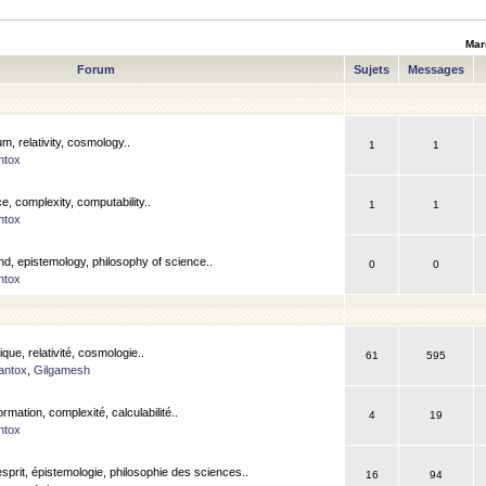
Mar
Forum
Sujets
Messages
m, relativity, cosmology..
1
1
ntox
, complexity, computability..
1
1
ntox
nd, epistemology, philosophy of science..
0
0
ntox
que, relativité, cosmologie..
61
595
antox
,
Gilgamesh
ormation, complexité, calculabilité..
4
19
ntox
esprit, épistemologie, philosophie des sciences..
16
94