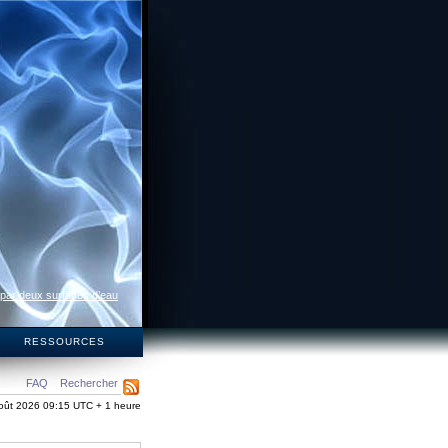
 par deux surfaces d’eau
S
RESSOURCES
FAQ
Rechercher
oût 2026 09:15 UTC + 1 heure