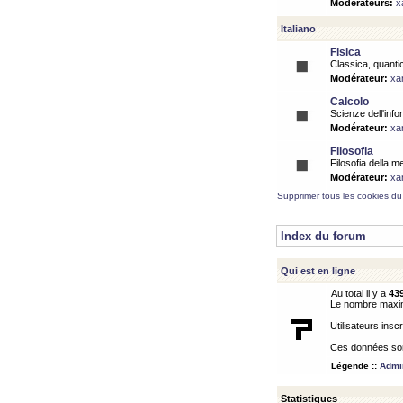
Modérateurs:
x
Italiano
Fisica
Classica, quantic
Modérateur:
xa
Calcolo
Scienze dell'info
Modérateur:
xa
Filosofia
Filosofia della m
Modérateur:
xa
Supprimer tous les cookies du
Index du forum
Qui est en ligne
Au total il y a
43
Le nombre maximu
Utilisateurs inscr
Ces données sont
Légende ::
Admin
Statistiques