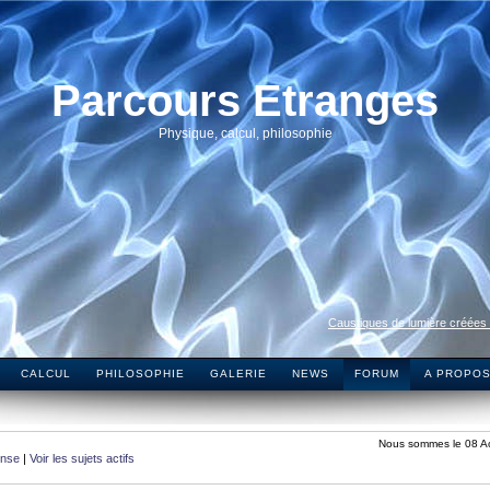
Parcours Etranges
Physique, calcul, philosophie
Caustiques de lumière créées
CALCUL
PHILOSOPHIE
GALERIE
NEWS
FORUM
A PROPO
Nous sommes le 08 A
onse
|
Voir les sujets actifs