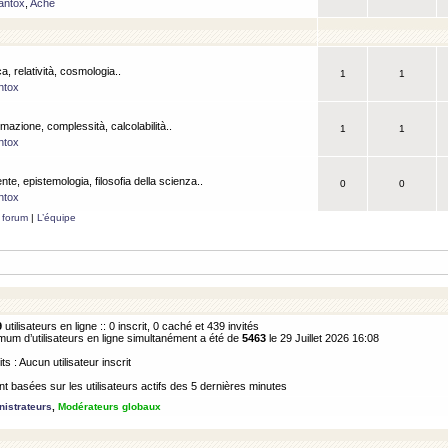
antox
,
Ache
a, relatività, cosmologia..
1
1
ntox
rmazione, complessità, calcolabilità..
1
1
ntox
ente, epistemologia, filosofia della scienza..
0
0
ntox
 forum
|
L’équipe
9
utilisateurs en ligne :: 0 inscrit, 0 caché et 439 invités
m d’utilisateurs en ligne simultanément a été de
5463
le 29 Juillet 2026 16:08
its : Aucun utilisateur inscrit
 basées sur les utilisateurs actifs des 5 dernières minutes
istrateurs
,
Modérateurs globaux