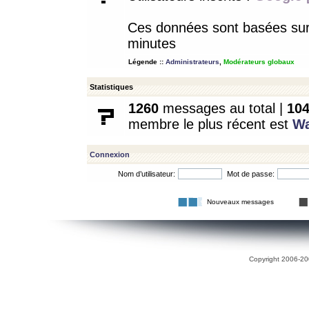
Ces données sont basées sur l
minutes
Légende ::
Administrateurs
,
Modérateurs globaux
Statistiques
1260
messages au total |
10
membre le plus récent est
W
Connexion
Nom d’utilisateur:
Mot de passe:
Nouveaux messages
Copyright 2006-200