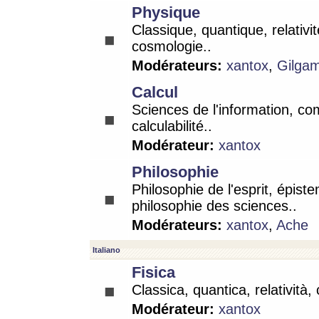
Physique
Classique, quantique, relativit
cosmologie..
Modérateurs:
xantox
,
Gilga
Calcul
Sciences de l'information, co
calculabilité..
Modérateur:
xantox
Philosophie
Philosophie de l'esprit, épist
philosophie des sciences..
Modérateurs:
xantox
,
Ache
Italiano
Fisica
Classica, quantica, relatività,
Modérateur:
xantox