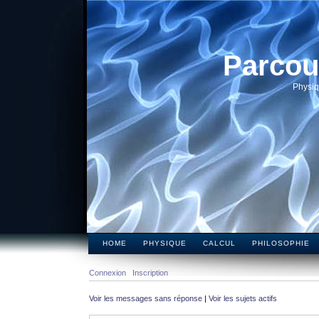
Parcou
Physiq
HOME
PHYSIQUE
CALCUL
PHILOSOPHIE
Connexion
Inscription
Voir les messages sans réponse
|
Voir les sujets actifs