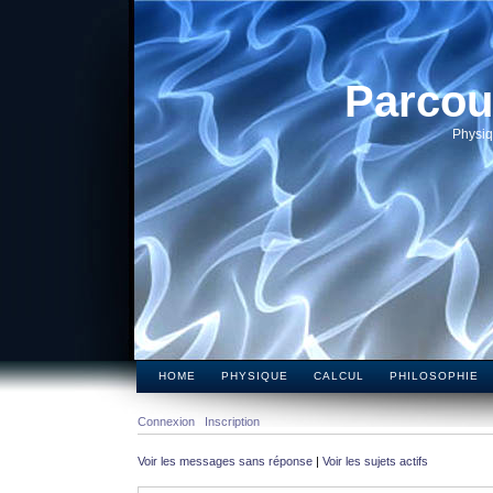
Parcou
Physiq
HOME
PHYSIQUE
CALCUL
PHILOSOPHIE
Connexion
Inscription
Voir les messages sans réponse
|
Voir les sujets actifs