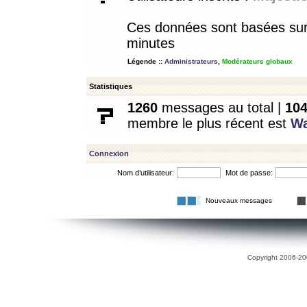
Ces données sont basées sur l
minutes
Légende ::
Administrateurs
,
Modérateurs globaux
Statistiques
1260
messages au total |
10
membre le plus récent est
W
Connexion
Nom d’utilisateur:
Mot de passe:
Nouveaux messages
Copyright 2006-200