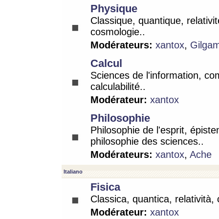
Physique
Classique, quantique, relativit
cosmologie..
Modérateurs:
xantox
,
Gilga
Calcul
Sciences de l'information, co
calculabilité..
Modérateur:
xantox
Philosophie
Philosophie de l'esprit, épist
philosophie des sciences..
Modérateurs:
xantox
,
Ache
Italiano
Fisica
Classica, quantica, relatività,
Modérateur:
xantox