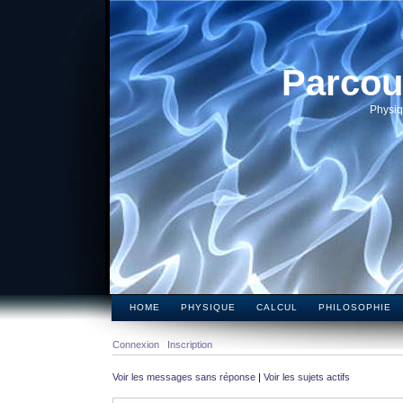
Parcou
Physiq
HOME
PHYSIQUE
CALCUL
PHILOSOPHIE
Connexion
Inscription
Voir les messages sans réponse
|
Voir les sujets actifs