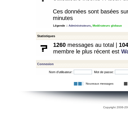
Ces données sont basées sur l
minutes
Légende ::
Administrateurs
,
Modérateurs globaux
Statistiques
1260
messages au total |
10
membre le plus récent est
W
Connexion
Nom d’utilisateur:
Mot de passe:
Nouveaux messages
Copyright 2006-200