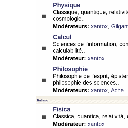
Physique
Classique, quantique, relativit
cosmologie..
Modérateurs:
xantox
,
Gilga
Calcul
Sciences de l'information, co
calculabilité..
Modérateur:
xantox
Philosophie
Philosophie de l'esprit, épist
philosophie des sciences..
Modérateurs:
xantox
,
Ache
Italiano
Fisica
Classica, quantica, relatività,
Modérateur:
xantox