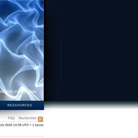
 par deux surfaces d’eau
S
RESSOURCES
FAQ
Rechercher
oût 2026 14:59 UTC + 1 heure