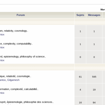
Mar
Forum
Sujets
Messages
m, relativity, cosmology..
1
1
ntox
, complexity, computability..
1
1
ntox
nd, epistemology, philosophy of science..
0
0
ntox
que, relativité, cosmologie..
61
595
antox
,
Gilgamesh
ormation, complexité, calculabilité..
4
19
ntox
esprit, épistemologie, philosophie des sciences..
16
94