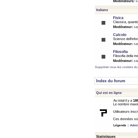
Modérateurs:
x
Italiano
Fisica
Classica, quantic
Modérateur:
xa
Calcolo
Scienze dell'info
Modérateur:
xa
Filosofia
Filosofia della m
Modérateur:
xa
Supprimer tous les cookies du
Index du forum
Qui est en ligne
Au total il y a
18
Le nombre maximu
Utilisateurs inscr
Ces données sont
Légende ::
Admin
Statistiques