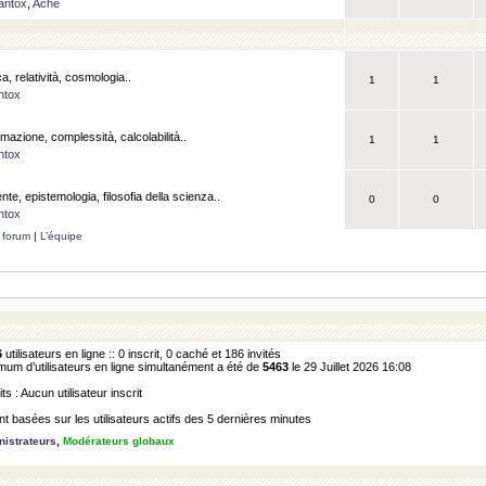
antox
,
Ache
a, relatività, cosmologia..
1
1
ntox
rmazione, complessità, calcolabilità..
1
1
ntox
ente, epistemologia, filosofia della scienza..
0
0
ntox
 forum
|
L’équipe
6
utilisateurs en ligne :: 0 inscrit, 0 caché et 186 invités
m d’utilisateurs en ligne simultanément a été de
5463
le 29 Juillet 2026 16:08
its : Aucun utilisateur inscrit
 basées sur les utilisateurs actifs des 5 dernières minutes
istrateurs
,
Modérateurs globaux