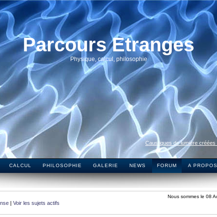
Parcours Etranges
Physique, calcul, philosophie
Caustiques de lumière créées
CALCUL
PHILOSOPHIE
GALERIE
NEWS
FORUM
A PROPO
Nous sommes le 08 A
onse
|
Voir les sujets actifs