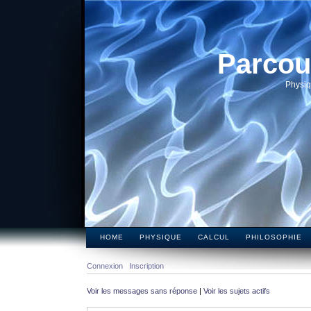
Parcou
Physiq
HOME
PHYSIQUE
CALCUL
PHILOSOPHIE
Connexion
Inscription
Voir les messages sans réponse
|
Voir les sujets actifs