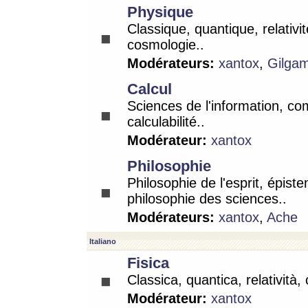
Physique
Classique, quantique, relativit
cosmologie..
Modérateurs:
xantox
,
Gilga
Calcul
Sciences de l'information, co
calculabilité..
Modérateur:
xantox
Philosophie
Philosophie de l'esprit, épist
philosophie des sciences..
Modérateurs:
xantox
,
Ache
Italiano
Fisica
Classica, quantica, relatività,
Modérateur:
xantox