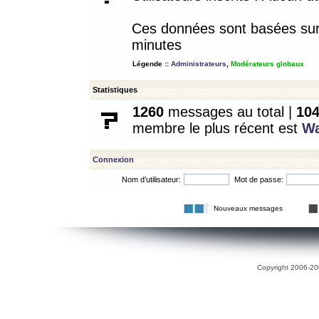
Ces données sont basées sur l
minutes
Légende ::
Administrateurs
,
Modérateurs globaux
Statistiques
1260
messages au total |
10
membre le plus récent est
W
Connexion
Nom d’utilisateur:
Mot de passe:
Nouveaux messages
Copyright 2006-200