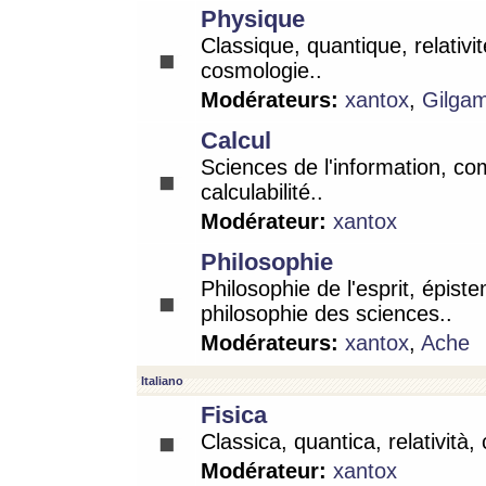
Physique
Classique, quantique, relativit
cosmologie..
Modérateurs:
xantox
,
Gilga
Calcul
Sciences de l'information, co
calculabilité..
Modérateur:
xantox
Philosophie
Philosophie de l'esprit, épist
philosophie des sciences..
Modérateurs:
xantox
,
Ache
Italiano
Fisica
Classica, quantica, relatività,
Modérateur:
xantox