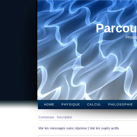
Parcou
Physiq
HOME
PHYSIQUE
CALCUL
PHILOSOPHIE
Connexion
Inscription
Voir les messages sans réponse
|
Voir les sujets actifs