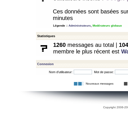
Ces données sont basées sur l
minutes
Légende ::
Administrateurs
,
Modérateurs globaux
Statistiques
1260
messages au total |
10
membre le plus récent est
W
Connexion
Nom d’utilisateur:
Mot de passe:
Nouveaux messages
Copyright 2006-200