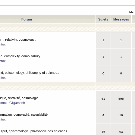
Mar
Forum
Sujets
Messages
m, relativity, cosmology..
1
1
ntox
, complexity, computability..
1
1
ntox
nd, epistemology, philosophy of science..
0
0
ntox
que, relativité, cosmologie..
61
595
antox
,
Gilgamesh
ormation, complexité, calculabilité..
4
19
ntox
esprit, épistemologie, philosophie des sciences..
16
94