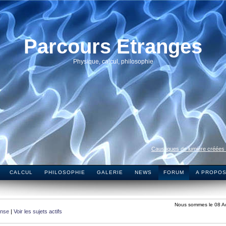
Parcours Etranges
Physique, calcul, philosophie
Caustiques de lumière créées
CALCUL
PHILOSOPHIE
GALERIE
NEWS
FORUM
A PROPO
Nous sommes le 08 A
onse
|
Voir les sujets actifs