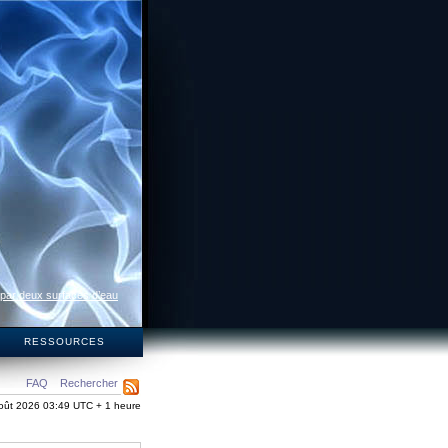
 par deux surfaces d’eau
S
RESSOURCES
FAQ
Rechercher
oût 2026 03:49 UTC + 1 heure