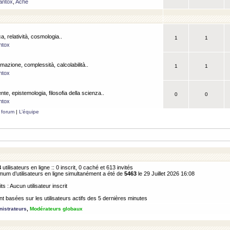
antox
,
Ache
a, relatività, cosmologia..
1
1
ntox
rmazione, complessità, calcolabilità..
1
1
ntox
ente, epistemologia, filosofia della scienza..
0
0
ntox
 forum
|
L’équipe
3
utilisateurs en ligne :: 0 inscrit, 0 caché et 613 invités
m d’utilisateurs en ligne simultanément a été de
5463
le 29 Juillet 2026 16:08
its : Aucun utilisateur inscrit
 basées sur les utilisateurs actifs des 5 dernières minutes
istrateurs
,
Modérateurs globaux