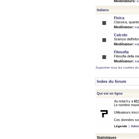
Modérateurs:
x
Italiano
Fisica
Classica, quantic
Modérateur:
xa
Calcolo
Scienze dell'info
Modérateur:
xa
Filosofia
Filosofia della m
Modérateur:
xa
Supprimer tous les cookies du
Index du forum
Qui est en ligne
Au total il y a
61
Le nombre maximu
Utilisateurs inscr
Ces données sont
Légende ::
Admin
Statistiques