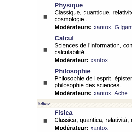
Physique
Classique, quantique, relativit
cosmologie..
Modérateurs:
xantox
,
Gilga
Calcul
Sciences de l'information, co
calculabilité..
Modérateur:
xantox
Philosophie
Philosophie de l'esprit, épist
philosophie des sciences..
Modérateurs:
xantox
,
Ache
Italiano
Fisica
Classica, quantica, relatività,
Modérateur:
xantox