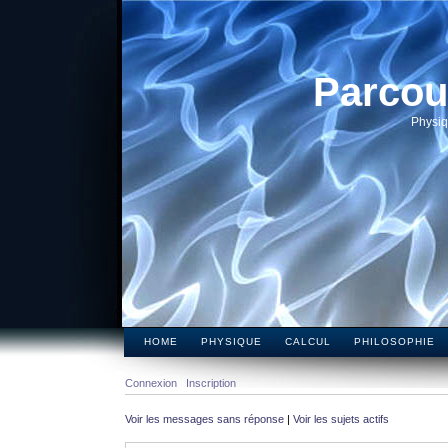
Parcou
Physiq
HOME
PHYSIQUE
CALCUL
PHILOSOPHIE
Connexion
Inscription
Voir les messages sans réponse
|
Voir les sujets actifs