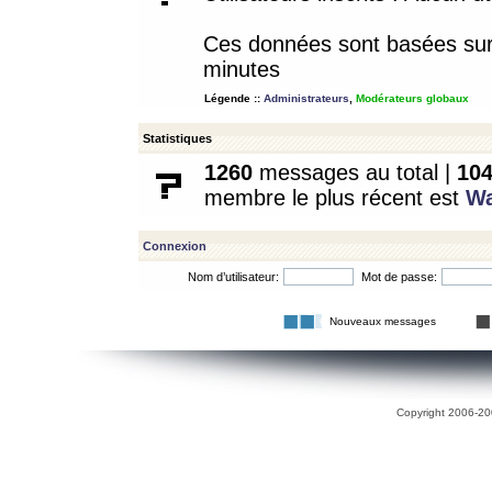
Ces données sont basées sur l
minutes
Légende ::
Administrateurs
,
Modérateurs globaux
Statistiques
1260
messages au total |
10
membre le plus récent est
W
Connexion
Nom d’utilisateur:
Mot de passe:
Nouveaux messages
Copyright 2006-200