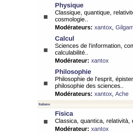
Physique
Classique, quantique, relativit
cosmologie..
Modérateurs:
xantox
,
Gilga
Calcul
Sciences de l'information, co
calculabilité..
Modérateur:
xantox
Philosophie
Philosophie de l'esprit, épist
philosophie des sciences..
Modérateurs:
xantox
,
Ache
Italiano
Fisica
Classica, quantica, relatività,
Modérateur:
xantox