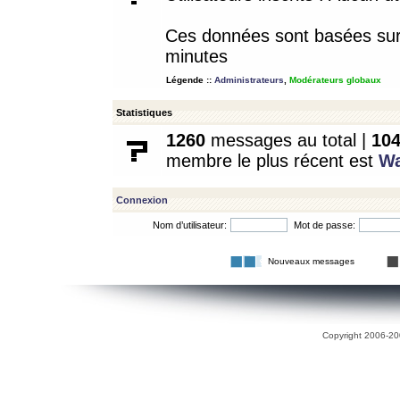
Ces données sont basées sur l
minutes
Légende ::
Administrateurs
,
Modérateurs globaux
Statistiques
1260
messages au total |
10
membre le plus récent est
W
Connexion
Nom d’utilisateur:
Mot de passe:
Nouveaux messages
Copyright 2006-200