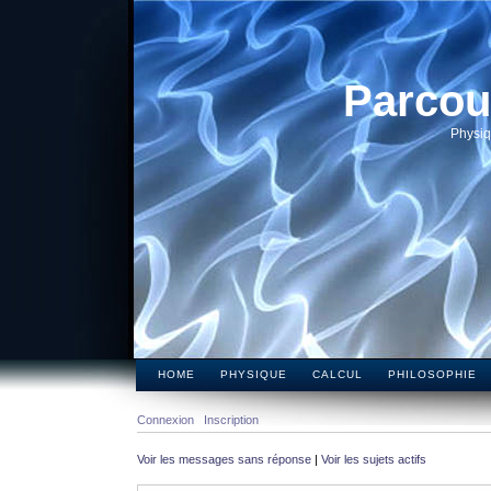
Parcou
Physiq
HOME
PHYSIQUE
CALCUL
PHILOSOPHIE
Connexion
Inscription
Voir les messages sans réponse
|
Voir les sujets actifs