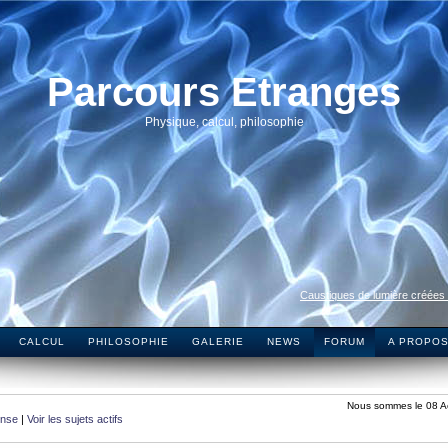
Parcours Etranges
Physique, calcul, philosophie
Caustiques de lumière créées
CALCUL
PHILOSOPHIE
GALERIE
NEWS
FORUM
A PROPO
Nous sommes le 08 A
onse
|
Voir les sujets actifs