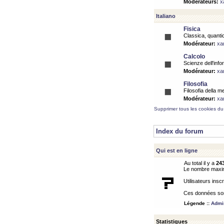
Modérateurs:
x
Italiano
Fisica
Classica, quantic
Modérateur:
xa
Calcolo
Scienze dell'info
Modérateur:
xa
Filosofia
Filosofia della m
Modérateur:
xa
Supprimer tous les cookies du
Index du forum
Qui est en ligne
Au total il y a
24
Le nombre maximu
Utilisateurs inscr
Ces données sont
Légende ::
Admin
Statistiques