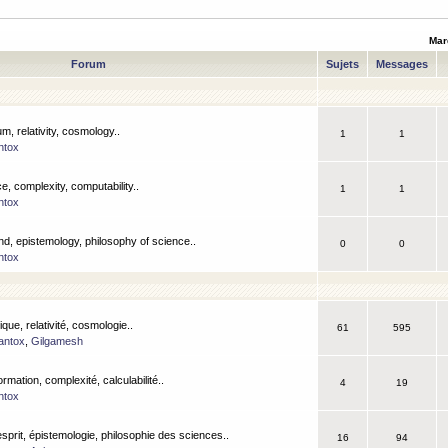
Mar
Forum
Sujets
Messages
m, relativity, cosmology..
1
1
ntox
, complexity, computability..
1
1
ntox
nd, epistemology, philosophy of science..
0
0
ntox
que, relativité, cosmologie..
61
595
antox
,
Gilgamesh
ormation, complexité, calculabilité..
4
19
ntox
esprit, épistemologie, philosophie des sciences..
16
94