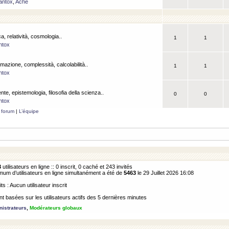
antox
,
Ache
a, relatività, cosmologia..
1
1
ntox
rmazione, complessità, calcolabilità..
1
1
ntox
ente, epistemologia, filosofia della scienza..
0
0
ntox
 forum
|
L’équipe
3
utilisateurs en ligne :: 0 inscrit, 0 caché et 243 invités
m d’utilisateurs en ligne simultanément a été de
5463
le 29 Juillet 2026 16:08
its : Aucun utilisateur inscrit
 basées sur les utilisateurs actifs des 5 dernières minutes
istrateurs
,
Modérateurs globaux