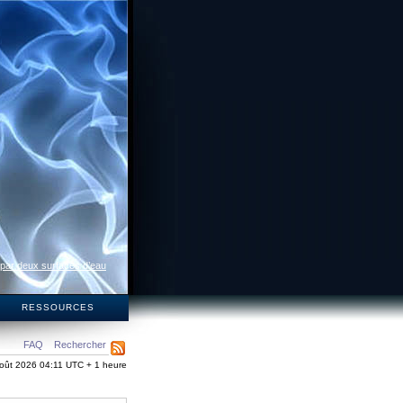
 par deux surfaces d’eau
S
RESSOURCES
FAQ
Rechercher
oût 2026 04:11 UTC + 1 heure