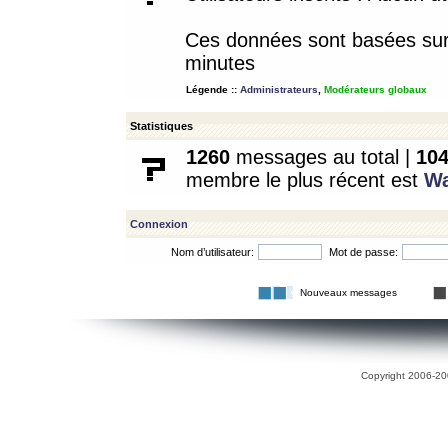
Ces données sont basées sur l
minutes
Légende ::
Administrateurs
,
Modérateurs globaux
Statistiques
1260
messages au total |
10
membre le plus récent est
W
Connexion
Nom d’utilisateur:
Mot de passe:
Nouveaux messages
Copyright 2006-200