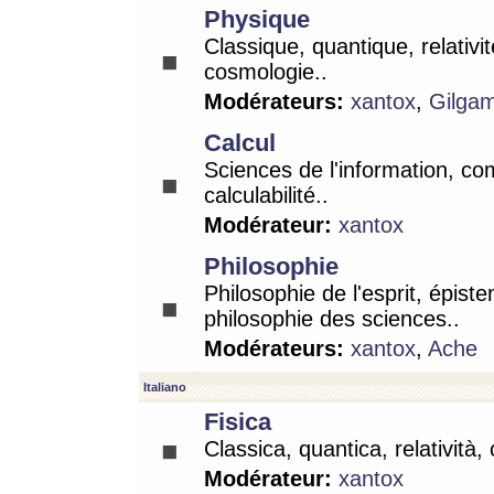
Physique
Classique, quantique, relativit
cosmologie..
Modérateurs:
xantox
,
Gilga
Calcul
Sciences de l'information, co
calculabilité..
Modérateur:
xantox
Philosophie
Philosophie de l'esprit, épist
philosophie des sciences..
Modérateurs:
xantox
,
Ache
Italiano
Fisica
Classica, quantica, relatività,
Modérateur:
xantox