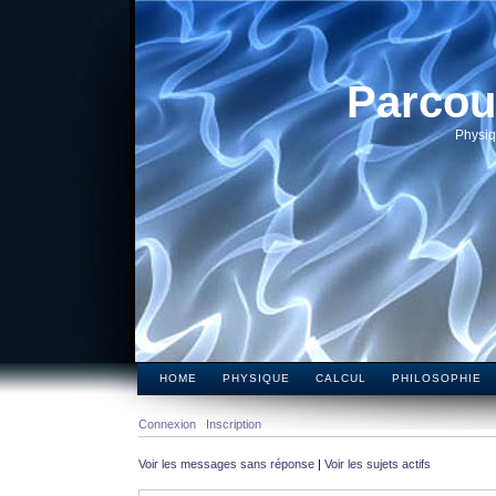
Parcou
Physiq
HOME
PHYSIQUE
CALCUL
PHILOSOPHIE
Connexion
Inscription
Voir les messages sans réponse
|
Voir les sujets actifs