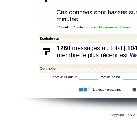
Ces données sont basées sur l
minutes
Légende ::
Administrateurs
,
Modérateurs globaux
Statistiques
1260
messages au total |
10
membre le plus récent est
W
Connexion
Nom d’utilisateur:
Mot de passe:
Nouveaux messages
Copyright 2006-200