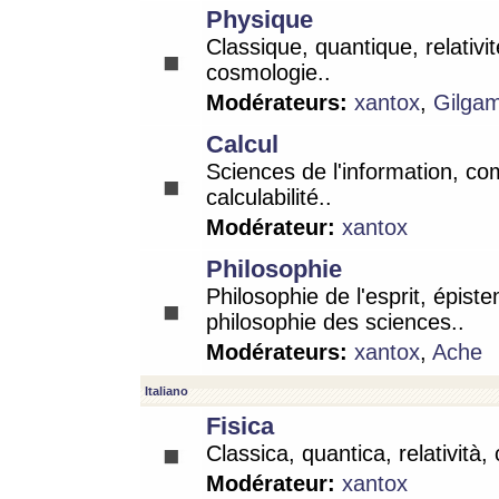
Physique
Classique, quantique, relativit
cosmologie..
Modérateurs:
xantox
,
Gilga
Calcul
Sciences de l'information, co
calculabilité..
Modérateur:
xantox
Philosophie
Philosophie de l'esprit, épist
philosophie des sciences..
Modérateurs:
xantox
,
Ache
Italiano
Fisica
Classica, quantica, relatività,
Modérateur:
xantox