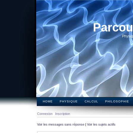
Parcou
Physiq
HOME
PHYSIQUE
CALCUL
PHILOSOPHIE
Connexion
Inscription
Voir les messages sans réponse
|
Voir les sujets actifs