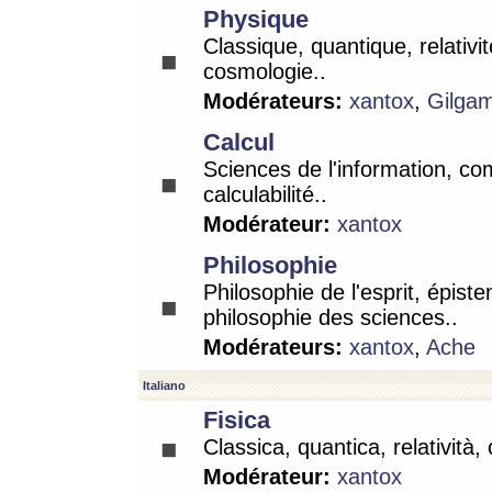
Physique
Classique, quantique, relativit
cosmologie..
Modérateurs:
xantox
,
Gilga
Calcul
Sciences de l'information, co
calculabilité..
Modérateur:
xantox
Philosophie
Philosophie de l'esprit, épist
philosophie des sciences..
Modérateurs:
xantox
,
Ache
Italiano
Fisica
Classica, quantica, relatività,
Modérateur:
xantox