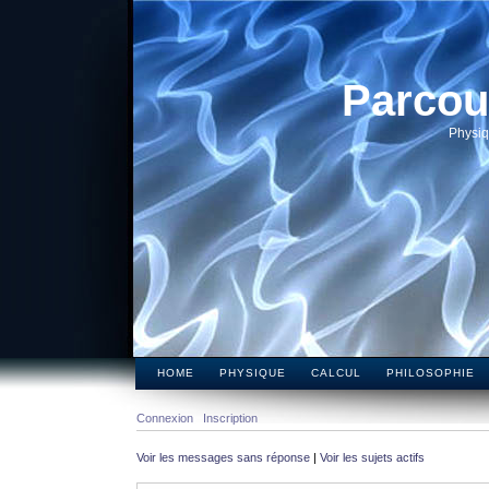
Parcou
Physiq
HOME
PHYSIQUE
CALCUL
PHILOSOPHIE
Connexion
Inscription
Voir les messages sans réponse
|
Voir les sujets actifs