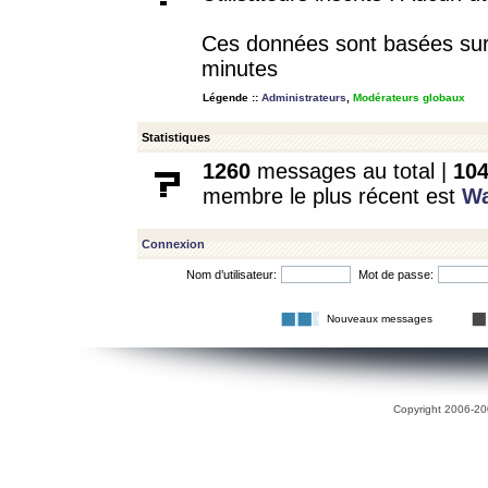
Ces données sont basées sur l
minutes
Légende ::
Administrateurs
,
Modérateurs globaux
Statistiques
1260
messages au total |
10
membre le plus récent est
W
Connexion
Nom d’utilisateur:
Mot de passe:
Nouveaux messages
Copyright 2006-200