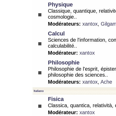
Physique
Classique, quantique, relativit
cosmologie..
Modérateurs:
xantox
,
Gilga
Calcul
Sciences de l'information, co
calculabilité..
Modérateur:
xantox
Philosophie
Philosophie de l'esprit, épist
philosophie des sciences..
Modérateurs:
xantox
,
Ache
Italiano
Fisica
Classica, quantica, relatività,
Modérateur:
xantox