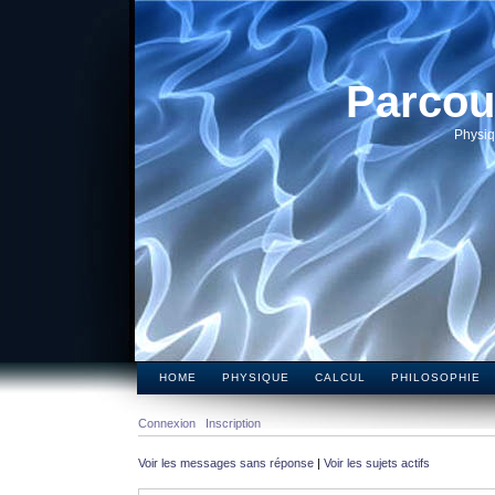
Parcou
Physiq
HOME
PHYSIQUE
CALCUL
PHILOSOPHIE
Connexion
Inscription
Voir les messages sans réponse
|
Voir les sujets actifs