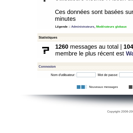
Ces données sont basées sur l
minutes
Légende ::
Administrateurs
,
Modérateurs globaux
Statistiques
1260
messages au total |
10
membre le plus récent est
W
Connexion
Nom d’utilisateur:
Mot de passe:
Nouveaux messages
Copyright 2006-200