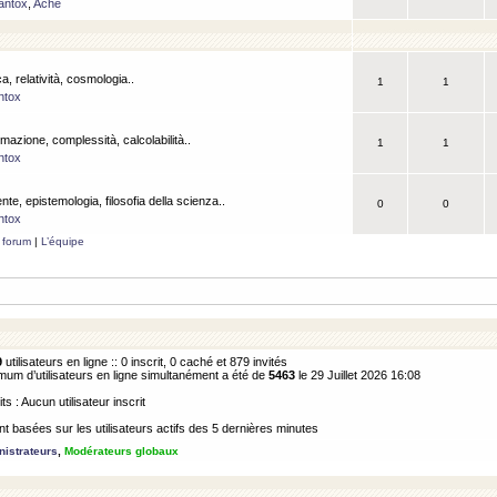
antox
,
Ache
a, relatività, cosmologia..
1
1
ntox
rmazione, complessità, calcolabilità..
1
1
ntox
ente, epistemologia, filosofia della scienza..
0
0
ntox
 forum
|
L’équipe
9
utilisateurs en ligne :: 0 inscrit, 0 caché et 879 invités
m d’utilisateurs en ligne simultanément a été de
5463
le 29 Juillet 2026 16:08
its : Aucun utilisateur inscrit
 basées sur les utilisateurs actifs des 5 dernières minutes
istrateurs
,
Modérateurs globaux