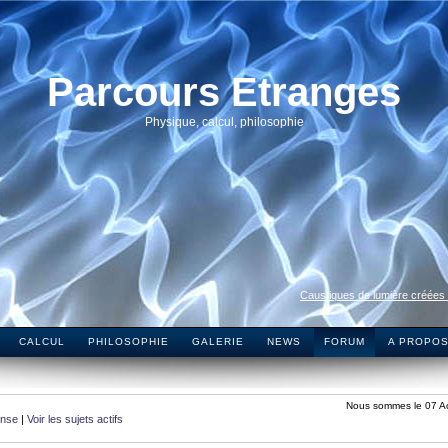
Parcours Etranges
Physique, calcul, philosophie
Caustiques de lumière créées
CALCUL
PHILOSOPHIE
GALERIE
NEWS
FORUM
A PROPO
Nous sommes le 07 A
onse
|
Voir les sujets actifs