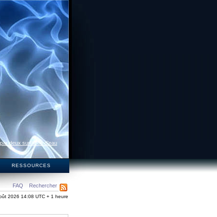
 par deux surfaces d’eau
S
RESSOURCES
FAQ
Rechercher
oût 2026 14:08 UTC + 1 heure