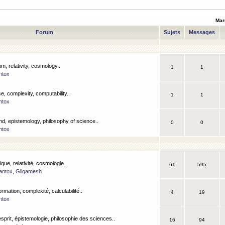
Mar
Forum
Sujets
Messages
m, relativity, cosmology..
1
1
ntox
, complexity, computability..
1
1
ntox
nd, epistemology, philosophy of science..
0
0
ntox
que, relativité, cosmologie..
61
595
antox
,
Gilgamesh
ormation, complexité, calculabilité..
4
19
ntox
esprit, épistemologie, philosophie des sciences..
16
94