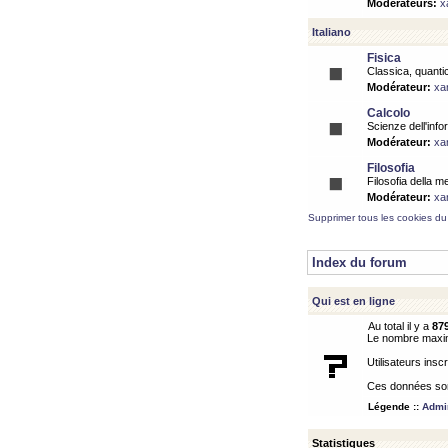
Modérateurs:
x
Italiano
Fisica
Classica, quantic
Modérateur:
xa
Calcolo
Scienze dell'info
Modérateur:
xa
Filosofia
Filosofia della m
Modérateur:
xa
Supprimer tous les cookies du
Index du forum
Qui est en ligne
Au total il y a
87
Le nombre maximu
Utilisateurs inscr
Ces données sont
Légende ::
Admin
Statistiques