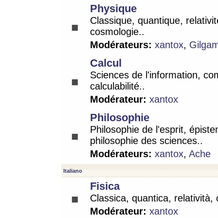
Physique
Classique, quantique, relativit
cosmologie..
Modérateurs:
xantox
,
Gilga
Calcul
Sciences de l'information, co
calculabilité..
Modérateur:
xantox
Philosophie
Philosophie de l'esprit, épist
philosophie des sciences..
Modérateurs:
xantox
,
Ache
Italiano
Fisica
Classica, quantica, relatività,
Modérateur:
xantox