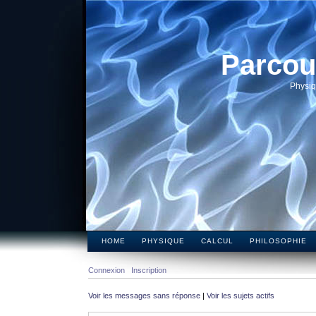
Parcou
Physiq
HOME
PHYSIQUE
CALCUL
PHILOSOPHIE
Connexion
Inscription
Voir les messages sans réponse
|
Voir les sujets actifs