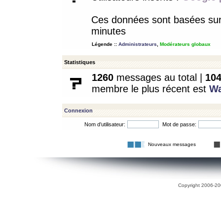
Ces données sont basées sur l
minutes
Légende ::
Administrateurs
,
Modérateurs globaux
Statistiques
1260
messages au total |
10
membre le plus récent est
W
Connexion
Nom d’utilisateur:
Mot de passe:
Nouveaux messages
Copyright 2006-200