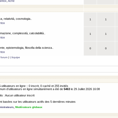
antox
,
Ache
a, relatività, cosmologia..
1
1
ntox
rmazione, complessità, calcolabilità..
1
1
ntox
ente, epistemologia, filosofia della scienza..
0
0
ntox
 forum
|
L’équipe
5
utilisateurs en ligne :: 0 inscrit, 0 caché et 255 invités
m d’utilisateurs en ligne simultanément a été de
5463
le 29 Juillet 2026 16:08
its : Aucun utilisateur inscrit
 basées sur les utilisateurs actifs des 5 dernières minutes
istrateurs
,
Modérateurs globaux