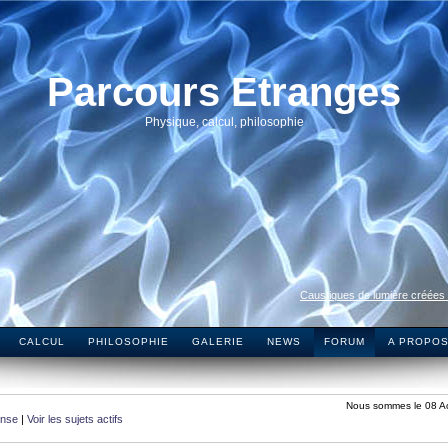
Parcours Etranges
Physique, calcul, philosophie
Caustiques de lumière créées
CALCUL
PHILOSOPHIE
GALERIE
NEWS
FORUM
A PROPO
Nous sommes le 08 A
onse
|
Voir les sujets actifs