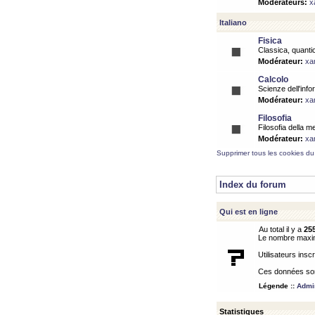
Modérateurs:
x
Italiano
Fisica
Classica, quantic
Modérateur:
xa
Calcolo
Scienze dell'info
Modérateur:
xa
Filosofia
Filosofia della m
Modérateur:
xa
Supprimer tous les cookies du
Index du forum
Qui est en ligne
Au total il y a
25
Le nombre maximu
Utilisateurs inscr
Ces données sont
Légende ::
Admin
Statistiques