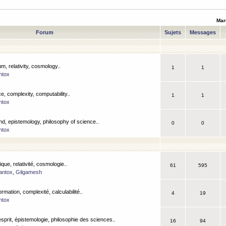
Mar
Forum
Sujets
Messages
m, relativity, cosmology..
1
1
ntox
, complexity, computability..
1
1
ntox
nd, epistemology, philosophy of science..
0
0
ntox
que, relativité, cosmologie..
61
595
antox
,
Gilgamesh
ormation, complexité, calculabilité..
4
19
ntox
esprit, épistemologie, philosophie des sciences..
16
94