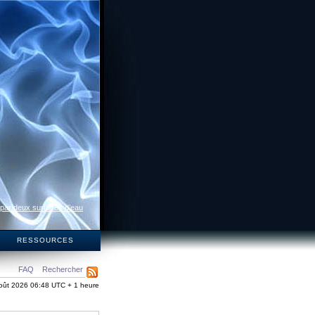
 par deux surfaces d’eau
S
RESSOURCES
FAQ
Rechercher
oût 2026 06:48 UTC + 1 heure