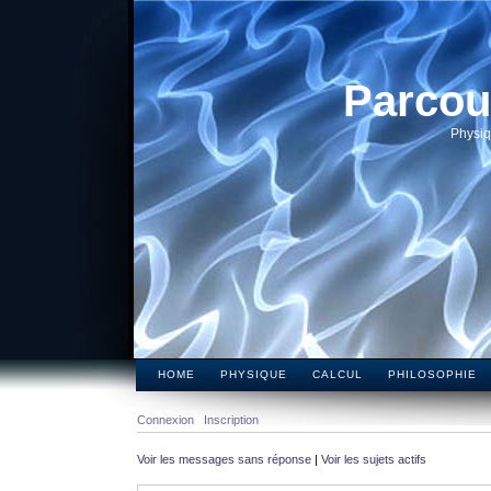
Parcou
Physiq
HOME
PHYSIQUE
CALCUL
PHILOSOPHIE
Connexion
Inscription
Voir les messages sans réponse
|
Voir les sujets actifs