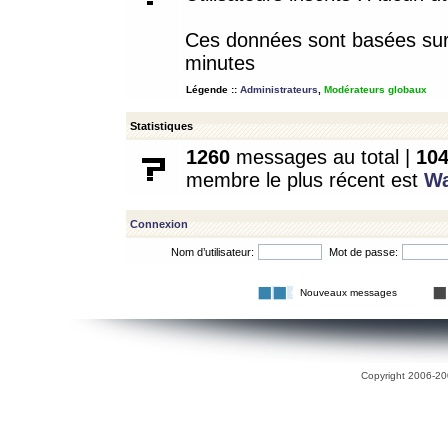
Ces données sont basées sur l
minutes
Légende ::
Administrateurs
,
Modérateurs globaux
Statistiques
1260
messages au total |
10
membre le plus récent est
W
Connexion
Nom d’utilisateur:
Mot de passe:
Nouveaux messages
Copyright 2006-200