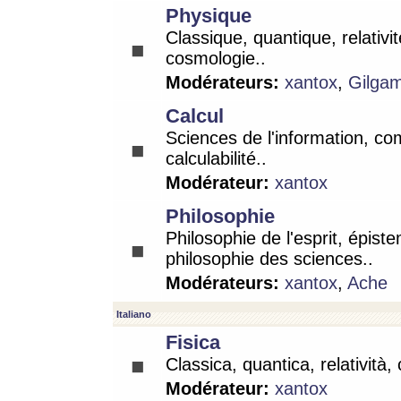
Physique
Classique, quantique, relativit
cosmologie..
Modérateurs:
xantox
,
Gilga
Calcul
Sciences de l'information, co
calculabilité..
Modérateur:
xantox
Philosophie
Philosophie de l'esprit, épist
philosophie des sciences..
Modérateurs:
xantox
,
Ache
Italiano
Fisica
Classica, quantica, relatività,
Modérateur:
xantox