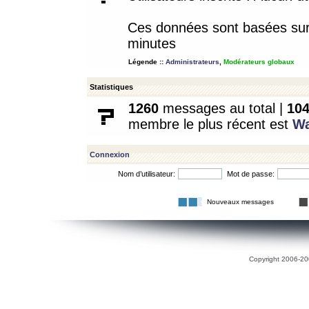
Ces données sont basées sur l
minutes
Légende ::
Administrateurs
,
Modérateurs globaux
Statistiques
1260
messages au total |
10
membre le plus récent est
W
Connexion
Nom d’utilisateur:
Mot de passe:
Nouveaux messages
Copyright 2006-200