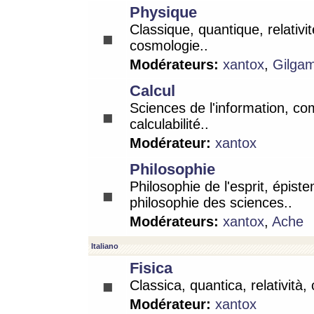
Physique
Classique, quantique, relativit
cosmologie..
Modérateurs:
xantox
,
Gilga
Calcul
Sciences de l'information, co
calculabilité..
Modérateur:
xantox
Philosophie
Philosophie de l'esprit, épist
philosophie des sciences..
Modérateurs:
xantox
,
Ache
Italiano
Fisica
Classica, quantica, relatività,
Modérateur:
xantox