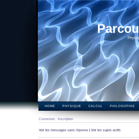
Parcou
Physiq
HOME
PHYSIQUE
CALCUL
PHILOSOPHIE
Connexion
Inscription
Voir les messages sans réponse
|
Voir les sujets actifs