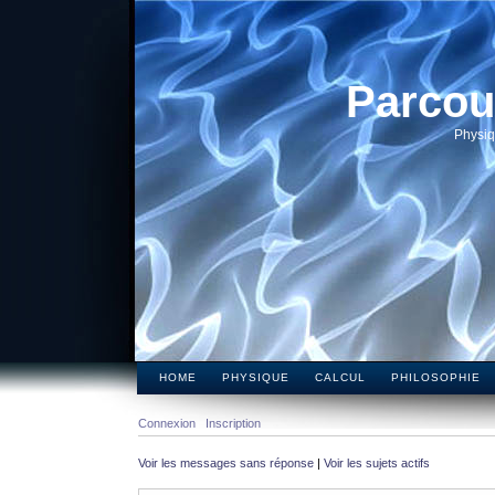
Parcou
Physiq
HOME
PHYSIQUE
CALCUL
PHILOSOPHIE
Connexion
Inscription
Voir les messages sans réponse
|
Voir les sujets actifs