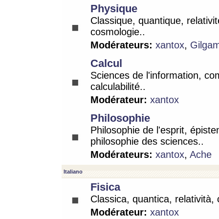
Physique
Classique, quantique, relativit
cosmologie..
Modérateurs:
xantox
,
Gilga
Calcul
Sciences de l'information, co
calculabilité..
Modérateur:
xantox
Philosophie
Philosophie de l'esprit, épist
philosophie des sciences..
Modérateurs:
xantox
,
Ache
Italiano
Fisica
Classica, quantica, relatività,
Modérateur:
xantox