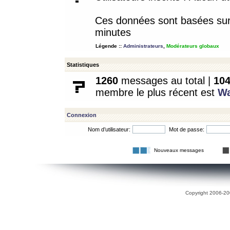
Ces données sont basées sur l
minutes
Légende ::
Administrateurs
,
Modérateurs globaux
Statistiques
1260
messages au total |
10
membre le plus récent est
W
Connexion
Nom d’utilisateur:
Mot de passe:
Nouveaux messages
Copyright 2006-200