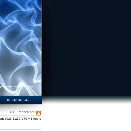
 par deux surfaces d’eau
S
RESSOURCES
FAQ
Rechercher
oût 2026 21:56 UTC + 1 heure