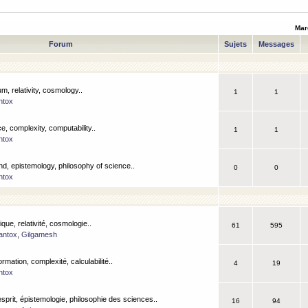
Mar
Forum
Sujets
Messages
m, relativity, cosmology..
1
1
ntox
, complexity, computability..
1
1
ntox
nd, epistemology, philosophy of science..
0
0
ntox
que, relativité, cosmologie..
61
595
antox
,
Gilgamesh
ormation, complexité, calculabilité..
4
19
ntox
esprit, épistemologie, philosophie des sciences..
16
94