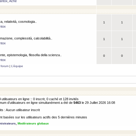
antox
,
Ache
a, relatività, cosmologia..
1
1
ntox
rmazione, complessità, calcolabilità..
1
1
ntox
ente, epistemologia, filosofia della scienza..
0
0
ntox
 forum
|
L’équipe
8
utilisateurs en ligne :: 0 inscrit, 0 caché et 128 invités
m d’utilisateurs en ligne simultanément a été de
5463
le 29 Juillet 2026 16:08
its : Aucun utilisateur inscrit
 basées sur les utilisateurs actifs des 5 dernières minutes
istrateurs
,
Modérateurs globaux