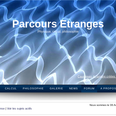
Parcours Etranges
Physique, calcul, philosophie
Caustiques de lumière créées
CALCUL
PHILOSOPHIE
GALERIE
NEWS
FORUM
A PROPO
Nous sommes le 06 A
onse
|
Voir les sujets actifs