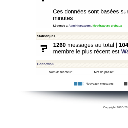
Ces données sont basées sur l
minutes
Légende ::
Administrateurs
,
Modérateurs globaux
Statistiques
1260
messages au total |
10
membre le plus récent est
W
Connexion
Nom d’utilisateur:
Mot de passe:
Nouveaux messages
Copyright 2006-200