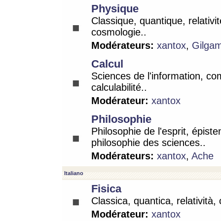
Physique
Classique, quantique, relativit
cosmologie..
Modérateurs:
xantox
,
Gilga
Calcul
Sciences de l'information, co
calculabilité..
Modérateur:
xantox
Philosophie
Philosophie de l'esprit, épist
philosophie des sciences..
Modérateurs:
xantox
,
Ache
Italiano
Fisica
Classica, quantica, relatività,
Modérateur:
xantox