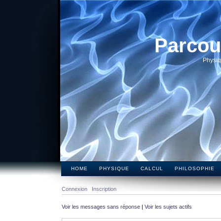
Parcou
Physiq
HOME
PHYSIQUE
CALCUL
PHILOSOPHIE
Connexion
Inscription
Voir les messages sans réponse
|
Voir les sujets actifs