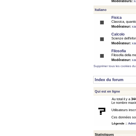
Modérateurs:
x
Italiano
Fisica
Classica, quantic
Modérateur:
xa
Calcolo
Scienze dell'info
Modérateur:
xa
Filosofia
Filosofia della m
Modérateur:
xa
Supprimer tous les cookies du
Index du forum
Qui est en ligne
Au total il y a
34
Le nombre maximu
Utilisateurs inscr
Ces données sont
Légende ::
Admin
Statistiques