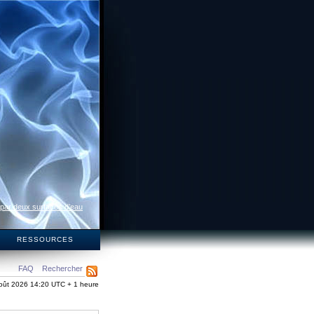
 par deux surfaces d’eau
S
RESSOURCES
FAQ
Rechercher
oût 2026 14:20 UTC + 1 heure