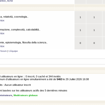
antox
,
Ache
a, relatività, cosmologia..
1
1
ntox
rmazione, complessità, calcolabilità..
1
1
ntox
ente, epistemologia, filosofia della scienza..
0
0
ntox
 forum
|
L’équipe
4
utilisateurs en ligne :: 0 inscrit, 0 caché et 344 invités
m d’utilisateurs en ligne simultanément a été de
5463
le 29 Juillet 2026 16:08
its : Aucun utilisateur inscrit
 basées sur les utilisateurs actifs des 5 dernières minutes
istrateurs
,
Modérateurs globaux