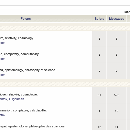
Mar
Forum
Sujets
Messages
m, relativity, cosmology..
1
1
ntox
, complexity, computability..
1
1
ntox
nd, epistemology, philosophy of science..
0
0
ntox
que, relativité, cosmologie..
61
595
antox
,
Gilgamesh
ormation, complexité, calculabilité..
4
19
ntox
esprit, épistemologie, philosophie des sciences..
16
94