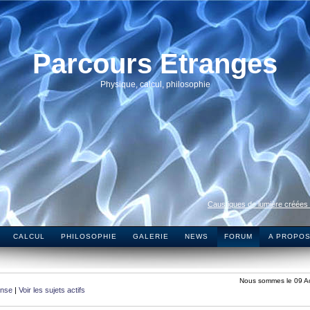
Parcours Etranges
Physique, calcul, philosophie
Caustiques de lumière créées
CALCUL
PHILOSOPHIE
GALERIE
NEWS
FORUM
A PROPO
Nous sommes le 09 A
onse
|
Voir les sujets actifs