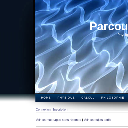
Parcou
Physiq
HOME
PHYSIQUE
CALCUL
PHILOSOPHIE
Connexion
Inscription
Voir les messages sans réponse
|
Voir les sujets actifs