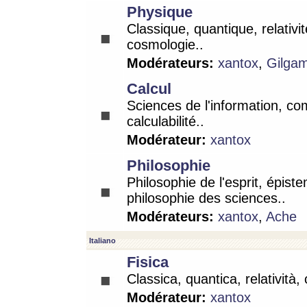
Physique
Classique, quantique, relativit
cosmologie..
Modérateurs:
xantox
,
Gilga
Calcul
Sciences de l'information, co
calculabilité..
Modérateur:
xantox
Philosophie
Philosophie de l'esprit, épist
philosophie des sciences..
Modérateurs:
xantox
,
Ache
Italiano
Fisica
Classica, quantica, relatività,
Modérateur:
xantox