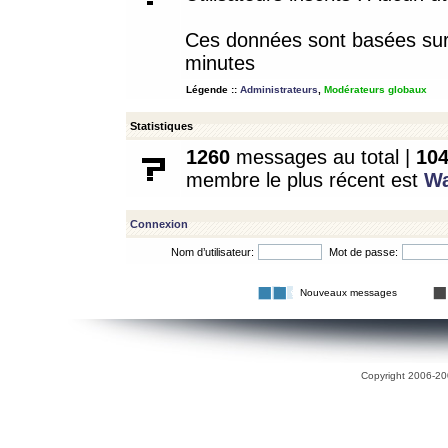
Ces données sont basées sur l
minutes
Légende ::
Administrateurs
,
Modérateurs globaux
Statistiques
1260
messages au total |
10
membre le plus récent est
W
Connexion
Nom d’utilisateur:
Mot de passe:
Nouveaux messages
Copyright 2006-200