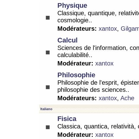
Physique
Classique, quantique, relativit
cosmologie..
Modérateurs:
xantox
,
Gilga
Calcul
Sciences de l'information, co
calculabilité..
Modérateur:
xantox
Philosophie
Philosophie de l'esprit, épist
philosophie des sciences..
Modérateurs:
xantox
,
Ache
Italiano
Fisica
Classica, quantica, relatività,
Modérateur:
xantox