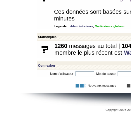
Ces données sont basées sur l
minutes
Légende ::
Administrateurs
,
Modérateurs globaux
Statistiques
1260
messages au total |
10
membre le plus récent est
W
Connexion
Nom d’utilisateur:
Mot de passe:
Nouveaux messages
Copyright 2006-200