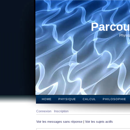
Parcou
Physiq
HOME
PHYSIQUE
CALCUL
PHILOSOPHIE
Connexion
Inscription
Voir les messages sans réponse
|
Voir les sujets actifs