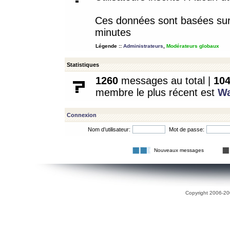
Ces données sont basées sur l
minutes
Légende ::
Administrateurs
,
Modérateurs globaux
Statistiques
1260
messages au total |
10
membre le plus récent est
W
Connexion
Nom d’utilisateur:
Mot de passe:
Nouveaux messages
Copyright 2006-200