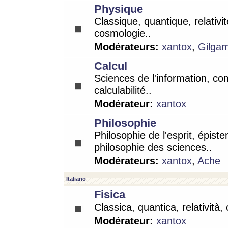
Physique
Classique, quantique, relativit
cosmologie..
Modérateurs:
xantox
,
Gilga
Calcul
Sciences de l'information, co
calculabilité..
Modérateur:
xantox
Philosophie
Philosophie de l'esprit, épist
philosophie des sciences..
Modérateurs:
xantox
,
Ache
Italiano
Fisica
Classica, quantica, relatività,
Modérateur:
xantox