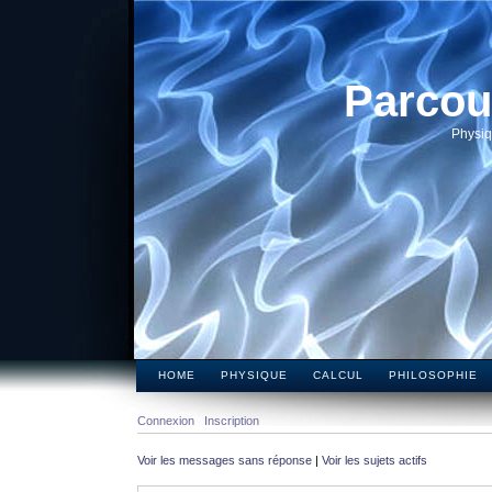
Parcou
Physiq
HOME
PHYSIQUE
CALCUL
PHILOSOPHIE
Connexion
Inscription
Voir les messages sans réponse
|
Voir les sujets actifs