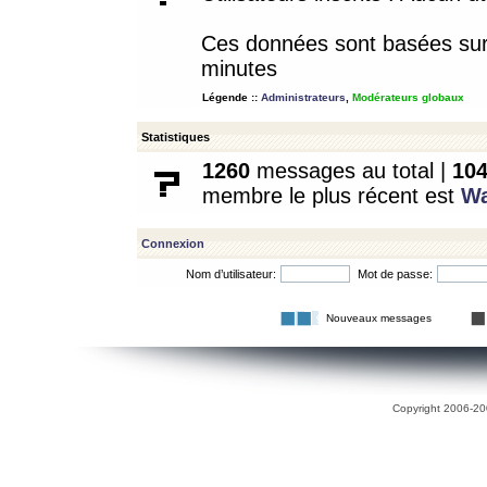
Ces données sont basées sur l
minutes
Légende ::
Administrateurs
,
Modérateurs globaux
Statistiques
1260
messages au total |
10
membre le plus récent est
W
Connexion
Nom d’utilisateur:
Mot de passe:
Nouveaux messages
Copyright 2006-200