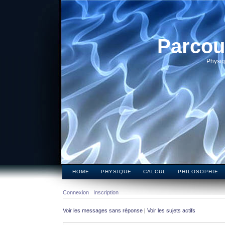
Parcou
Physiq
HOME
PHYSIQUE
CALCUL
PHILOSOPHIE
Connexion
Inscription
Voir les messages sans réponse
|
Voir les sujets actifs