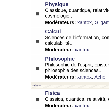
Physique
Classique, quantique, relativit
cosmologie..
Modérateurs:
xantox
,
Gilga
Calcul
Sciences de l'information, co
calculabilité..
Modérateur:
xantox
Philosophie
Philosophie de l'esprit, épist
philosophie des sciences..
Modérateurs:
xantox
,
Ache
Italiano
Fisica
Classica, quantica, relatività,
Modérateur:
xantox