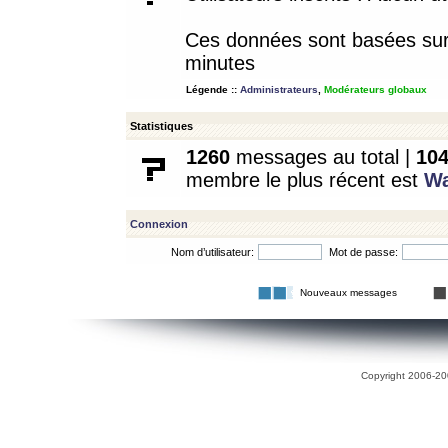
Ces données sont basées sur l
minutes
Légende ::
Administrateurs
,
Modérateurs globaux
Statistiques
1260
messages au total |
10
membre le plus récent est
W
Connexion
Nom d’utilisateur:
Mot de passe:
Nouveaux messages
Copyright 2006-200