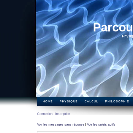
Parcou
Physiq
HOME
PHYSIQUE
CALCUL
PHILOSOPHIE
Connexion
Inscription
Voir les messages sans réponse
|
Voir les sujets actifs