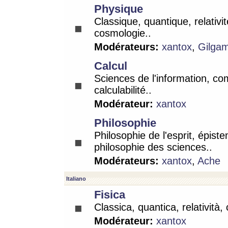
Physique
Classique, quantique, relativit
cosmologie..
Modérateurs:
xantox
,
Gilga
Calcul
Sciences de l'information, co
calculabilité..
Modérateur:
xantox
Philosophie
Philosophie de l'esprit, épist
philosophie des sciences..
Modérateurs:
xantox
,
Ache
Italiano
Fisica
Classica, quantica, relatività,
Modérateur:
xantox