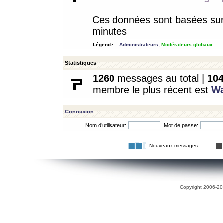
Ces données sont basées sur l
minutes
Légende ::
Administrateurs
,
Modérateurs globaux
Statistiques
1260
messages au total |
10
membre le plus récent est
W
Connexion
Nom d’utilisateur:
Mot de passe:
Nouveaux messages
Copyright 2006-200