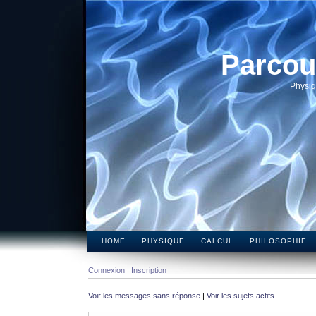
Parcou
Physiq
HOME
PHYSIQUE
CALCUL
PHILOSOPHIE
Connexion
Inscription
Voir les messages sans réponse
|
Voir les sujets actifs