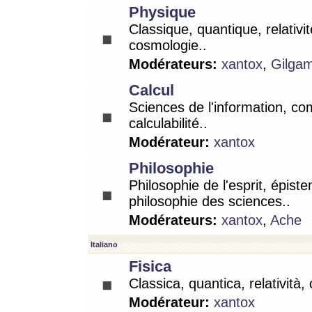
Physique
Classique, quantique, relativit
cosmologie..
Modérateurs:
xantox
,
Gilga
Calcul
Sciences de l'information, co
calculabilité..
Modérateur:
xantox
Philosophie
Philosophie de l'esprit, épist
philosophie des sciences..
Modérateurs:
xantox
,
Ache
Italiano
Fisica
Classica, quantica, relatività,
Modérateur:
xantox