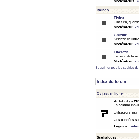
Modérateurs:
x
Italiano
Fisica
Classica, quantic
Modérateur:
xa
Calcolo
Scienze dell'info
Modérateur:
xa
Filosofia
Filosofia della m
Modérateur:
xa
Supprimer tous les cookies du
Index du forum
Qui est en ligne
Au total il y a
20
Le nombre maximu
Utilisateurs inscr
Ces données sont
Légende ::
Admin
Statistiques