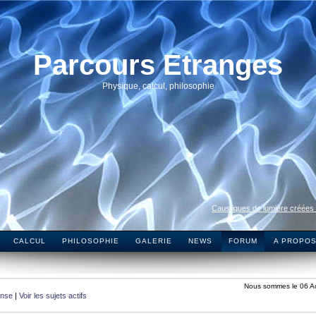
Parcours Etranges
Physique, calcul, philosophie
Caustiques de lumière créées
CALCUL
PHILOSOPHIE
GALERIE
NEWS
FORUM
A PROPO
Nous sommes le 06 A
onse
|
Voir les sujets actifs