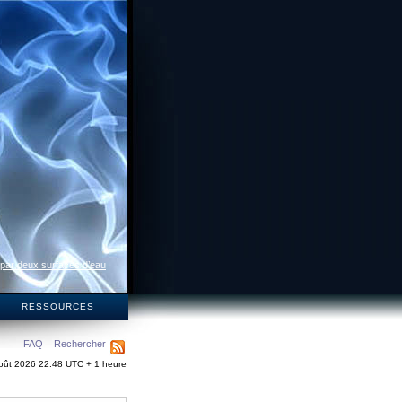
 par deux surfaces d’eau
S
RESSOURCES
FAQ
Rechercher
oût 2026 22:48 UTC + 1 heure