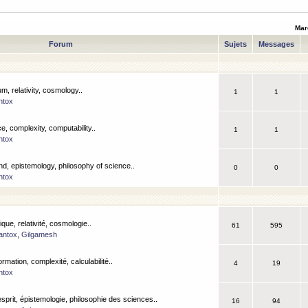
Mar
Forum
Sujets
Messages
m, relativity, cosmology..
1
1
ntox
, complexity, computability..
1
1
ntox
nd, epistemology, philosophy of science..
0
0
ntox
que, relativité, cosmologie..
61
595
antox
,
Gilgamesh
ormation, complexité, calculabilité..
4
19
ntox
esprit, épistemologie, philosophie des sciences..
16
94