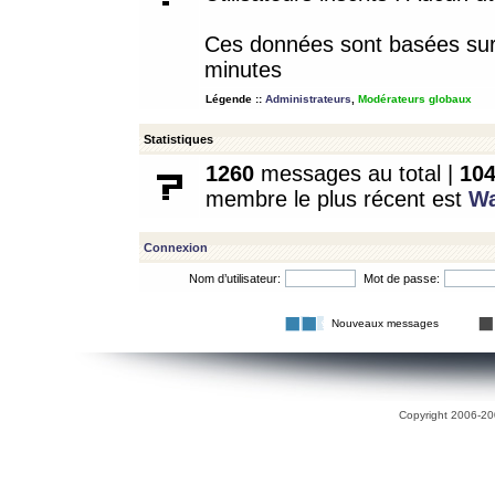
Ces données sont basées sur l
minutes
Légende ::
Administrateurs
,
Modérateurs globaux
Statistiques
1260
messages au total |
10
membre le plus récent est
W
Connexion
Nom d’utilisateur:
Mot de passe:
Nouveaux messages
Copyright 2006-200