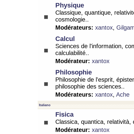
Physique
Classique, quantique, relativit
cosmologie..
Modérateurs:
xantox
,
Gilga
Calcul
Sciences de l'information, co
calculabilité..
Modérateur:
xantox
Philosophie
Philosophie de l'esprit, épist
philosophie des sciences..
Modérateurs:
xantox
,
Ache
Italiano
Fisica
Classica, quantica, relatività,
Modérateur:
xantox