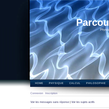
Parcou
Physiq
HOME
PHYSIQUE
CALCUL
PHILOSOPHIE
Connexion
Inscription
Voir les messages sans réponse
|
Voir les sujets actifs