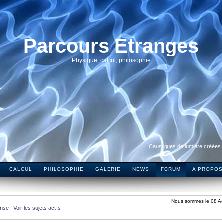
Parcours Etranges
Physique, calcul, philosophie
Caustiques de lumière créées
CALCUL
PHILOSOPHIE
GALERIE
NEWS
FORUM
A PROPO
Nous sommes le 08 A
onse
|
Voir les sujets actifs