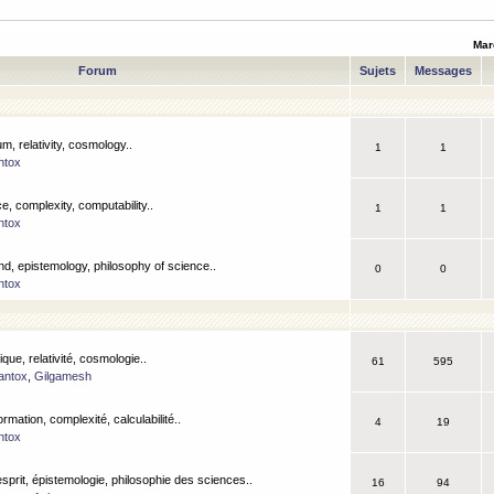
Mar
Forum
Sujets
Messages
m, relativity, cosmology..
1
1
ntox
, complexity, computability..
1
1
ntox
nd, epistemology, philosophy of science..
0
0
ntox
que, relativité, cosmologie..
61
595
antox
,
Gilgamesh
ormation, complexité, calculabilité..
4
19
ntox
esprit, épistemologie, philosophie des sciences..
16
94