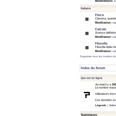
Modérateurs:
x
Italiano
Fisica
Classica, quantic
Modérateur:
xa
Calcolo
Scienze dell'info
Modérateur:
xa
Filosofia
Filosofia della m
Modérateur:
xa
Supprimer tous les cookies du
Index du forum
Qui est en ligne
Au total il y a
34
Le nombre maximu
Utilisateurs inscr
Ces données sont
Légende ::
Admin
Statistiques