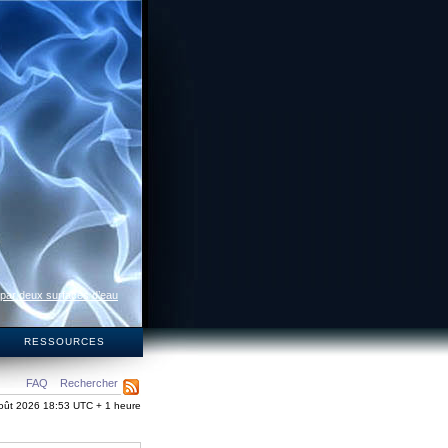
 par deux surfaces d’eau
S
RESSOURCES
FAQ
Rechercher
oût 2026 18:53 UTC + 1 heure