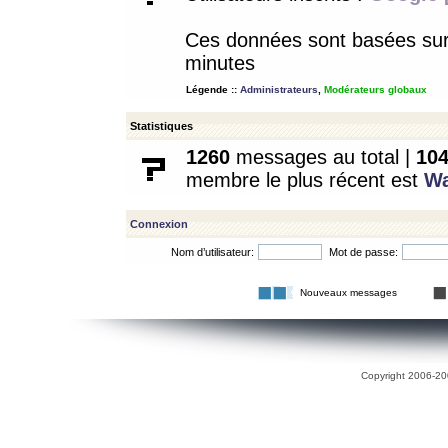
Ces données sont basées sur l
minutes
Légende ::
Administrateurs
,
Modérateurs globaux
Statistiques
1260
messages au total |
10
membre le plus récent est
W
Connexion
Nom d’utilisateur:
Mot de passe:
Nouveaux messages
Copyright 2006-200