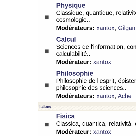
Physique
Classique, quantique, relativit
cosmologie..
Modérateurs:
xantox
,
Gilga
Calcul
Sciences de l'information, co
calculabilité..
Modérateur:
xantox
Philosophie
Philosophie de l'esprit, épist
philosophie des sciences..
Modérateurs:
xantox
,
Ache
Italiano
Fisica
Classica, quantica, relatività,
Modérateur:
xantox