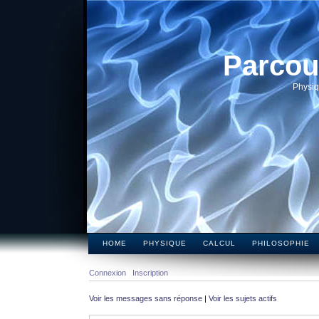
Parcou
Physiq
HOME
PHYSIQUE
CALCUL
PHILOSOPHIE
Connexion
Inscription
Voir les messages sans réponse
|
Voir les sujets actifs