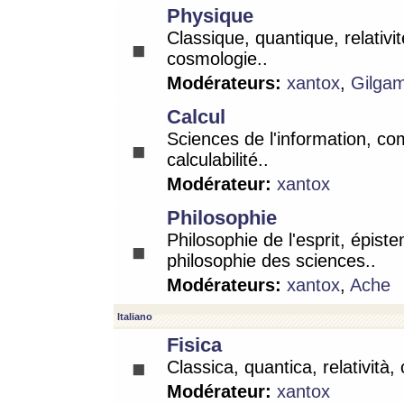
Physique
Classique, quantique, relativit
cosmologie..
Modérateurs:
xantox
,
Gilga
Calcul
Sciences de l'information, co
calculabilité..
Modérateur:
xantox
Philosophie
Philosophie de l'esprit, épist
philosophie des sciences..
Modérateurs:
xantox
,
Ache
Italiano
Fisica
Classica, quantica, relatività,
Modérateur:
xantox