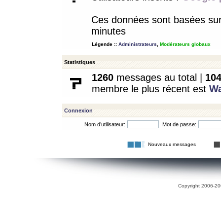
Ces données sont basées sur l
minutes
Légende ::
Administrateurs
,
Modérateurs globaux
Statistiques
1260
messages au total |
10
membre le plus récent est
W
Connexion
Nom d’utilisateur:
Mot de passe:
Nouveaux messages
Copyright 2006-200