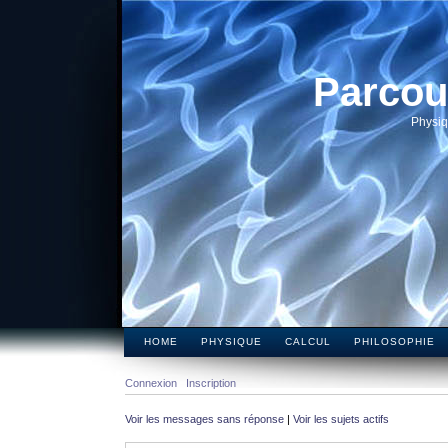
Parcou
Physiq
HOME
PHYSIQUE
CALCUL
PHILOSOPHIE
Connexion
Inscription
Voir les messages sans réponse
|
Voir les sujets actifs