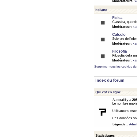
Modérateurs:
x
Italiano
Fisica
Classica, quantic
Modérateur:
xa
Calcolo
Scienze dell'info
Modérateur:
xa
Filosofia
Filosofia della m
Modérateur:
xa
Supprimer tous les cookies du
Index du forum
Qui est en ligne
Au total il y a
20
Le nombre maximu
Utilisateurs inscr
Ces données sont
Légende ::
Admin
Statistiques