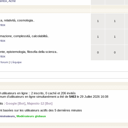
antox
,
Ache
a, relatività, cosmologia..
1
1
ntox
rmazione, complessità, calcolabilità..
1
1
ntox
ente, epistemologia, filosofia della scienza..
0
0
ntox
 forum
|
L’équipe
8
utilisateurs en ligne :: 2 inscrits, 0 caché et 206 invités
m d’utilisateurs en ligne simultanément a été de
5463
le 29 Juillet 2026 16:08
its :
Google [Bot]
,
Majestic-12 [Bot]
 basées sur les utilisateurs actifs des 5 dernières minutes
istrateurs
,
Modérateurs globaux