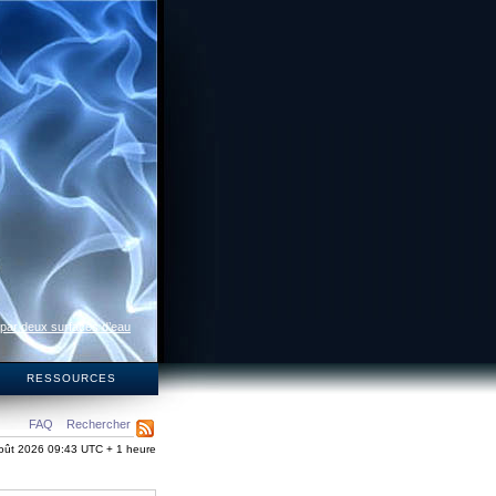
 par deux surfaces d’eau
S
RESSOURCES
FAQ
Rechercher
oût 2026 09:43 UTC + 1 heure