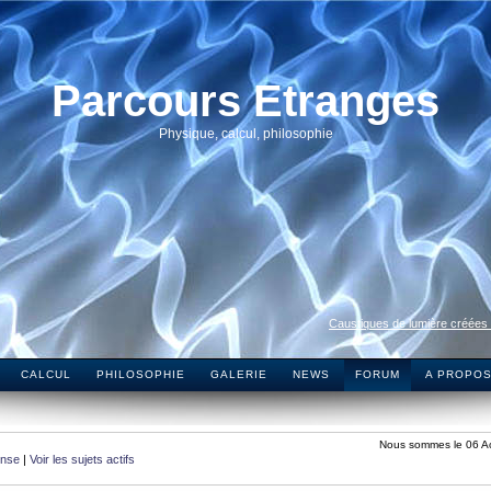
Parcours Etranges
Physique, calcul, philosophie
Caustiques de lumière créées
CALCUL
PHILOSOPHIE
GALERIE
NEWS
FORUM
A PROPO
Nous sommes le 06 A
onse
|
Voir les sujets actifs