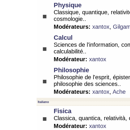
Physique
Classique, quantique, relativit
cosmologie..
Modérateurs:
xantox
,
Gilga
Calcul
Sciences de l'information, co
calculabilité..
Modérateur:
xantox
Philosophie
Philosophie de l'esprit, épist
philosophie des sciences..
Modérateurs:
xantox
,
Ache
Italiano
Fisica
Classica, quantica, relatività,
Modérateur:
xantox