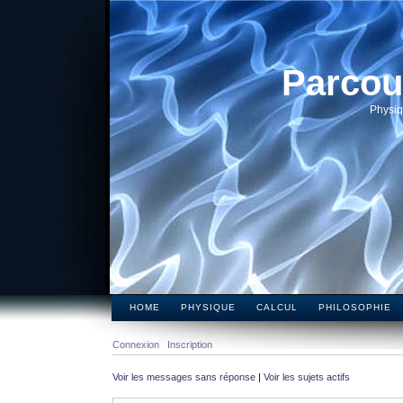
Parcou
Physiq
HOME
PHYSIQUE
CALCUL
PHILOSOPHIE
Connexion
Inscription
Voir les messages sans réponse
|
Voir les sujets actifs