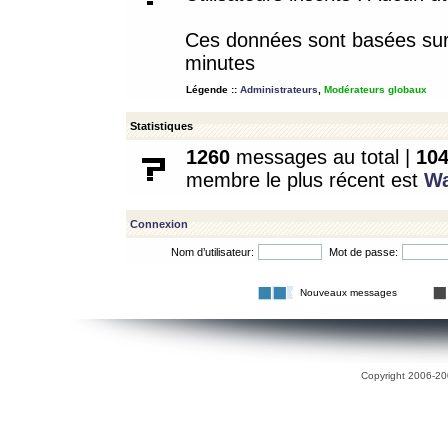
Ces données sont basées sur l
minutes
Légende ::
Administrateurs
,
Modérateurs globaux
Statistiques
1260
messages au total |
10
membre le plus récent est
W
Connexion
Nom d’utilisateur:
Mot de passe:
Nouveaux messages
Copyright 2006-200