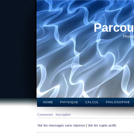
Parcou
Physiq
HOME
PHYSIQUE
CALCUL
PHILOSOPHIE
Connexion
Inscription
Voir les messages sans réponse
|
Voir les sujets actifs