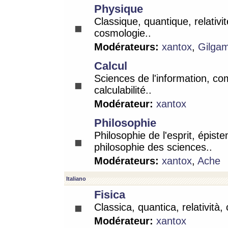
Physique
Classique, quantique, relativit
cosmologie..
Modérateurs:
xantox
,
Gilga
Calcul
Sciences de l'information, co
calculabilité..
Modérateur:
xantox
Philosophie
Philosophie de l'esprit, épist
philosophie des sciences..
Modérateurs:
xantox
,
Ache
Italiano
Fisica
Classica, quantica, relatività,
Modérateur:
xantox