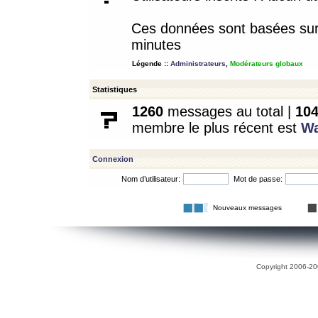
Ces données sont basées sur l
minutes
Légende ::
Administrateurs
,
Modérateurs globaux
Statistiques
1260
messages au total |
10
membre le plus récent est
W
Connexion
Nom d’utilisateur:
Mot de passe:
Nouveaux messages
Copyright 2006-200