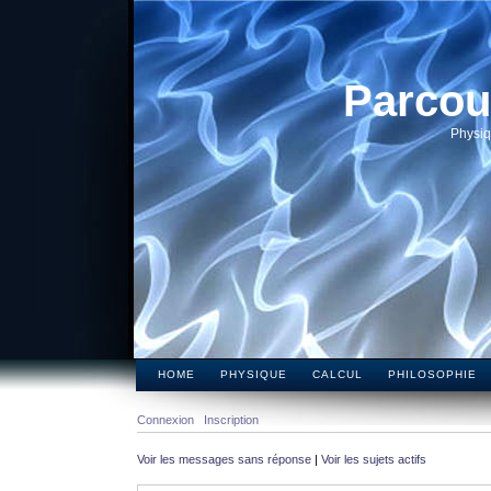
Parcou
Physiq
HOME
PHYSIQUE
CALCUL
PHILOSOPHIE
Connexion
Inscription
Voir les messages sans réponse
|
Voir les sujets actifs