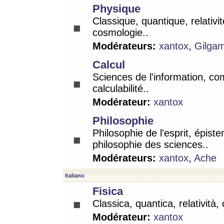
Physique
Classique, quantique, relativit
cosmologie..
Modérateurs:
xantox
,
Gilga
Calcul
Sciences de l'information, co
calculabilité..
Modérateur:
xantox
Philosophie
Philosophie de l'esprit, épist
philosophie des sciences..
Modérateurs:
xantox
,
Ache
Italiano
Fisica
Classica, quantica, relatività,
Modérateur:
xantox