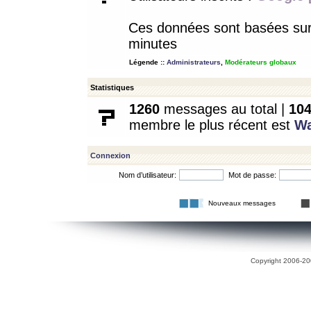
Ces données sont basées sur l
minutes
Légende ::
Administrateurs
,
Modérateurs globaux
Statistiques
1260
messages au total |
10
membre le plus récent est
W
Connexion
Nom d’utilisateur:
Mot de passe:
Nouveaux messages
Copyright 2006-200