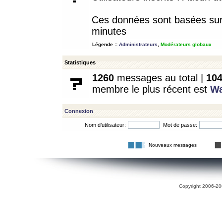
Ces données sont basées sur l
minutes
Légende ::
Administrateurs
,
Modérateurs globaux
Statistiques
1260
messages au total |
10
membre le plus récent est
W
Connexion
Nom d’utilisateur:
Mot de passe:
Nouveaux messages
Copyright 2006-200