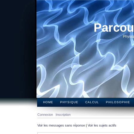
Parcou
Physiq
HOME
PHYSIQUE
CALCUL
PHILOSOPHIE
Connexion
Inscription
Voir les messages sans réponse
|
Voir les sujets actifs