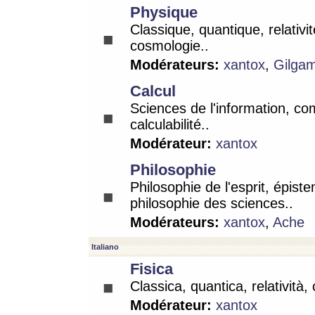
Physique
Classique, quantique, relativit
cosmologie..
Modérateurs:
xantox
,
Gilga
Calcul
Sciences de l'information, co
calculabilité..
Modérateur:
xantox
Philosophie
Philosophie de l'esprit, épist
philosophie des sciences..
Modérateurs:
xantox
,
Ache
Italiano
Fisica
Classica, quantica, relatività,
Modérateur:
xantox